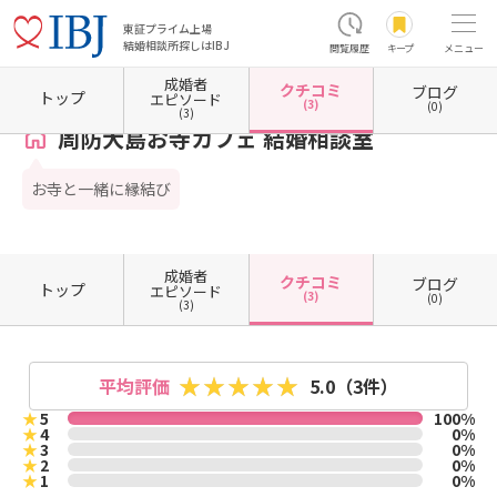
東証プライム上場
結婚相談所探しはIBJ
閲覧履歴
キープ
メニュー
成婚者
クチコミ
ブログ
ホーム
山口県の結婚相談所
周防大島お寺カフェ 結婚相談室
クチコミ一覧
トップ
エピソード
(3)
(0)
(3)
周防大島お寺カフェ 結婚相談室
​お寺と一緒に縁結び
成婚者
クチコミ
ブログ
トップ
エピソード
(3)
(0)
(3)
平均評価
5.0
（3件）
★
5
100%
★
4
0%
★
3
0%
★
2
0%
★
1
0%