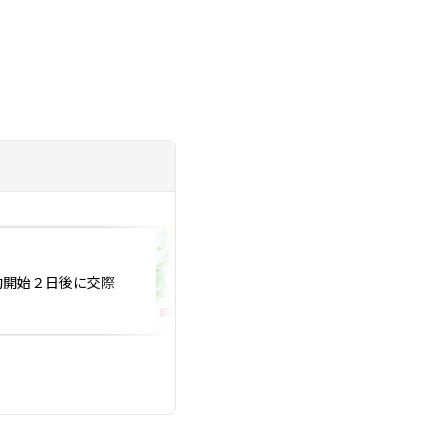
投稿日：2026.08.01
動開始２日後に交際
AKB+広島に参加しま