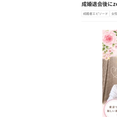
成婚退会後にz
成婚者エピソード
女