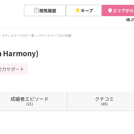
閲覧履歴
キープ
エリアから
IB
カウンセラーブログ一覧
カウンセラーブログ詳細
Harmony)
を全力サポート
成婚者
エピソード
クチコミ
(21)
(45)