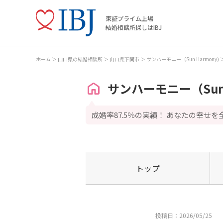
東証プライム上場
結婚相談所探しはIBJ
ホーム
山口県の結婚相談所
山口県下関市
サンハーモニー（Sun Harmony)
サンハーモニー（Sun 
成婚率87.5％の実績！ あなたの幸せ
トップ
投稿日：2026/05/25