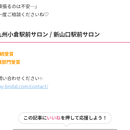
頑張るのは不安…」
一度ご相談くださいね♡
北九州小倉駅前サロン / 新山口駅前サロン
期連続受賞
婚数部門受賞
問い合わせください✨
y-bridal.com/contact/
この記事に
いいね
を押して応援しよう！