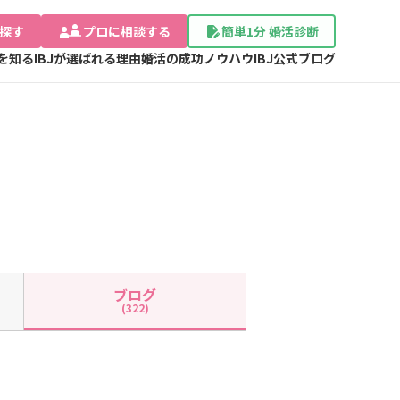
探す
プロに相談する
簡単1分 婚活診断
Jを知る
IBJが選ばれる理由
婚活の成功ノウハウ
IBJ公式ブログ
ブログ
(322)