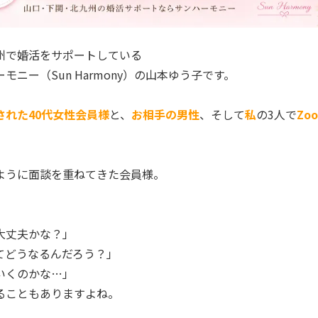
州で婚活をサポートしている
モニー（Sun Harmony）の山本ゆう子です。
された40代女性会員様
と、
お相手の男性
、そして
私
の3人で
Zo
ように面談を重ねてきた会員様。
、
大丈夫かな？」
てどうなるんだろう？」
いくのかな…」
ることもありますよね。