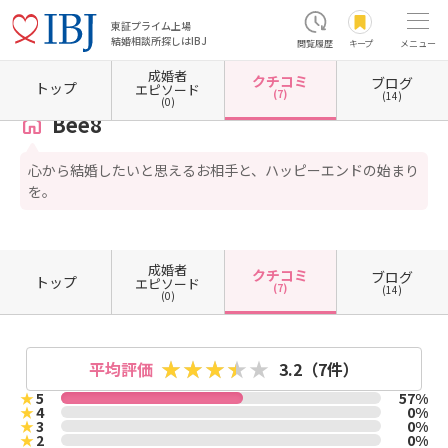
東証プライム上場
結婚相談所探しはIBJ
閲覧履歴
キープ
メニュー
成婚者
クチコミ
ブログ
ホーム
山形県の結婚相談所
山形県山形市
Bee8
クチコミ一覧
トップ
エピソード
(7)
(14)
(0)
Bee8
心から結婚したいと思えるお相手と、ハッピーエンドの始まり
を。
成婚者
クチコミ
ブログ
トップ
エピソード
(7)
(14)
(0)
平均評価
3.2
（7件）
★
5
57%
★
4
0%
★
3
0%
★
2
0%