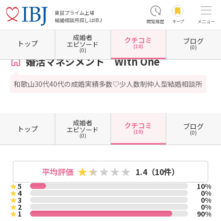
東証プライム上場
結婚相談所探しはIBJ
閲覧履歴
キープ
メニュー
成婚者
クチコミ
ブログ
ホーム
和歌山県の結婚相談所
和歌山県海南市
婚活マネジメント With One
クチコ
トップ
エピソード
(10)
(0)
(0)
婚活マネジメント With One
和歌山30代40代の成婚実績多数♡少人数制仲人型結婚相談所
成婚者
クチコミ
ブログ
トップ
エピソード
(10)
(0)
(0)
平均評価
1.4
（10件）
★
5
10%
★
4
0%
★
3
0%
★
2
0%
★
1
90%