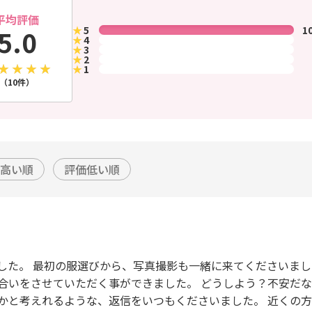
平均評価
★
5
1
5.0
★
4
★
3
★
2
★
1
（10件）
高い順
評価低い順
した。 最初の服選びから、写真撮影も一緒に来てくださいま
いをさせていただく事ができました。 どうしよう？不安だな.
かと考えれるような、返信をいつもくださいました。 近くの