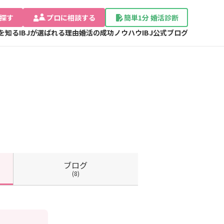
探す
プロに相談する
簡単1分 婚活診断
Jを知る
IBJが選ばれる理由
婚活の成功ノウハウ
IBJ公式ブログ
ブログ
(8)