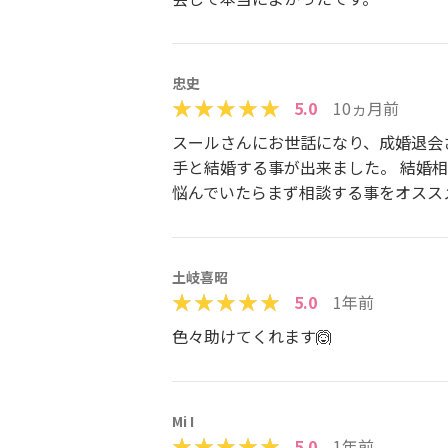
忠史
5.0
10ヵ月前
スールさんにお世話になり、成婚退会
手と結婚する事が出来ました。 結婚
悩んでいたらまず相談する事をオスス
土岐喜昭
5.0
1年前
色々助けてくれます🙆
Mi I
5.0
1年前