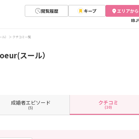
閲覧履歴
キープ
エリアから
IB
スール）
クチコミ一覧
eur(スール）
成婚者
エピソード
クチコミ
(10)
(5)