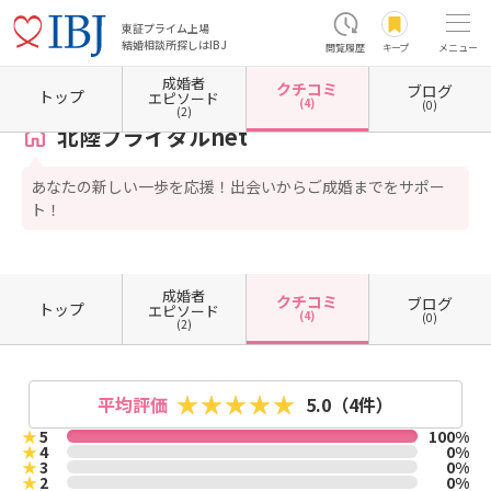
東証プライム上場
結婚相談所探しはIBJ
閲覧履歴
キープ
メニュー
成婚者
クチコミ
ブログ
ホーム
富山県の結婚相談所
富山県高岡市
北陸ブライダルnet
クチコミ一覧
トップ
エピソード
(4)
(0)
(2)
北陸ブライダルnet
あなたの新しい一歩を応援！出会いからご成婚までをサポー
ト！
成婚者
クチコミ
ブログ
トップ
エピソード
(4)
(0)
(2)
平均評価
5.0
（4件）
★
5
100%
★
4
0%
★
3
0%
★
2
0%