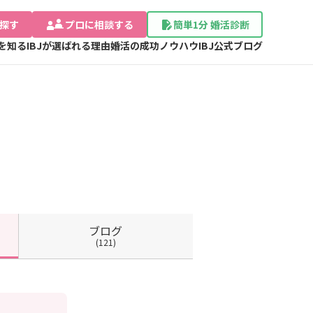
探す
プロに相談する
簡単1分 婚活診断
Jを知る
IBJが選ばれる理由
婚活の成功ノウハウ
IBJ公式ブログ
ブログ
(121)