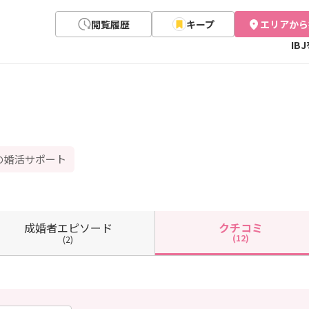
閲覧履歴
キープ
エリアから
IB
の婚活サポート
成婚者
エピソード
クチコミ
(12)
(2)