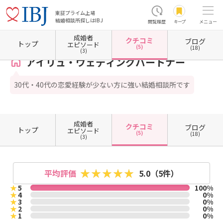
東証プライム上場
結婚相談所探しはIBJ
閲覧履歴
キープ
メニュー
成婚者
クチコミ
ブログ
ホーム
富山県の結婚相談所
富山県高岡市
アイリュ・ウェディングパートナー
クチコ
トップ
エピソード
(5)
(18)
(3)
アイリュ・ウェディングパートナー
30代・40代の恋愛経験が少ない方に強い結婚相談所です
成婚者
クチコミ
ブログ
トップ
エピソード
(5)
(18)
(3)
平均評価
5.0
（5件）
★
5
100%
★
4
0%
★
3
0%
★
2
0%
★
1
0%