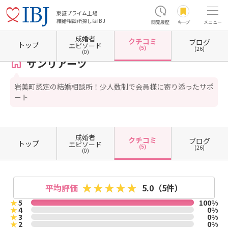
東証プライム上場
結婚相談所探しはIBJ
閲覧履歴
キープ
メニュー
成婚者
クチコミ
ブログ
ホーム
鳥取県の結婚相談所
サンリアーツ
クチコミ一覧
トップ
エピソード
(5)
(26)
(0)
サンリアーツ
岩美町認定の結婚相談所！少人数制で会員様に寄り添ったサポ
ート
成婚者
クチコミ
ブログ
トップ
エピソード
(5)
(26)
(0)
平均評価
5.0
（5件）
★
5
100%
★
4
0%
★
3
0%
★
2
0%