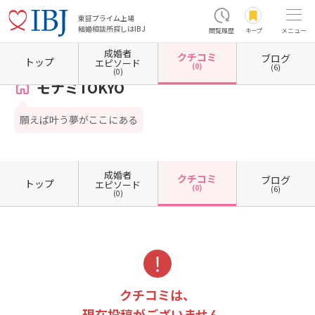
東証プライム上場
結婚相談所探しはIBJ
閲覧履歴
キープ
メニュー
成婚者
クチコミ
ブログ
ホーム
東京都の結婚相談所
東京都中央区
モナミTOKYO
クチコミ一覧
トップ
エピソード
(0)
(6)
(0)
モナミTOKYO
願えば叶う夢がここにある
成婚者
クチコミ
ブログ
トップ
エピソード
(0)
(6)
(0)
クチコミは、
現在投稿がございません。