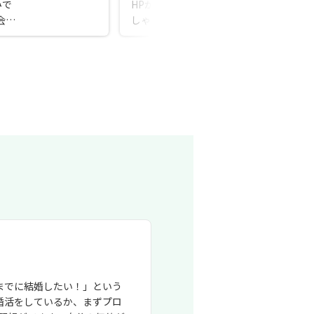
みで
HPが可愛かった！他の相談所より全然お
会え
しゃれで、場所もよかった！
スト
言っ
までに結婚したい！」という
婚活をしているか、まずプロ