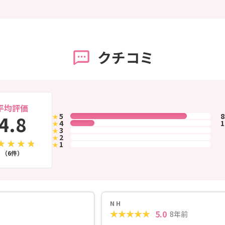
クチコミ
平均評価
4.8
5
★
4
★
3
★
2
★
1
★
（6件）
N H
5.0
8年前