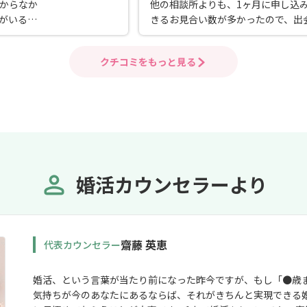
からなか
他の相談所よりも、1ヶ月に申し込
がいる相
きるお見合い数が多かったので、出
けでな
ないとか、お見合い出来ないなどの
たのでな
レスが少なかったと紹介した友人が
クチコミをもっと見る
てました。
婚活カウンセラーより
齋藤 英恵
代表カウンセラー
婚活、という言葉が当たり前になった昨今ですが、もし「●歳
気持ちが今のあなたにあるならば、それがきちんと実現できる