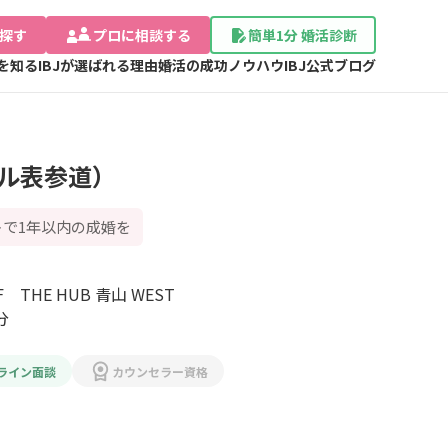
探す
プロに相談する
簡単1分 婚活診断
Jを知る
IBJが選ばれる理由
婚活の成功ノウハウ
IBJ公式ブログ
ール表参道）
で1年以内の成婚を
東京都渋谷区渋谷1-1-3アミーホール3-4F　THE HUB 青山 WEST 
分
ライン面談
カウンセラー資格