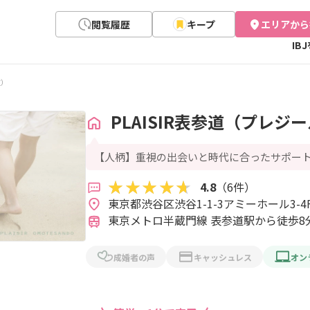
閲覧履歴
キープ
エリアから
IB
道）
PLAISIR表参道（プレジ
【人柄】重視の出会いと時代に合ったサポート
4.8
（6件）
東京メトロ半蔵門線 表参道駅から徒歩8
成婚者の声
キャッシュレス
オン