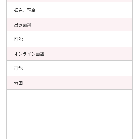
振込、現金
出張面談
可能
オンライン面談
可能
地図