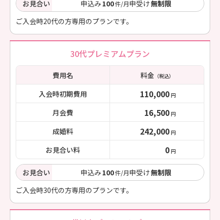
お見合い
申込み
100
申受け
無制限
件/月
ご入会時20代の方専用のプランです。
30代プレミアムプラン
費用名
料金
（税込）
110,000
入会時初期費用
円
16,500
月会費
円
242,000
成婚料
円
0
お見合い料
円
お見合い
申込み
100
申受け
無制限
件/月
ご入会時30代の方専用のプランです。