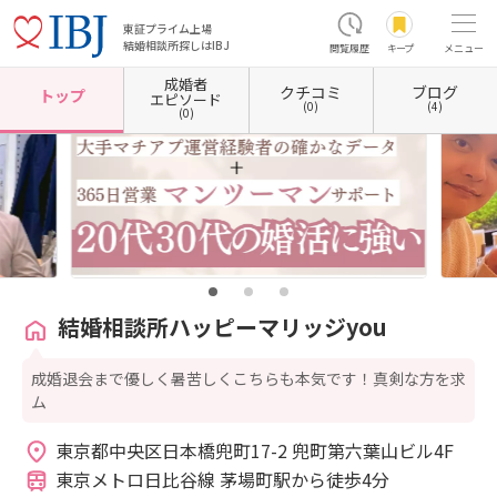
東証プライム上場
結婚相談所探しはIBJ
閲覧履歴
キープ
メニュー
成婚者
クチコミ
ブログ
ホーム
東京都の結婚相談所
東京都中央区
東京都中央区日本橋
結婚相談所ハッピーマリ
トップ
エピソード
(0)
(4)
(0)
結婚相談所ハッピーマリッジyou
成婚退会まで優しく暑苦しくこちらも本気です！真剣な方を求
ム
東京都中央区日本橋兜町17-2 兜町第六葉山ビル4F 
東京メトロ日比谷線 茅場町駅から徒歩4分