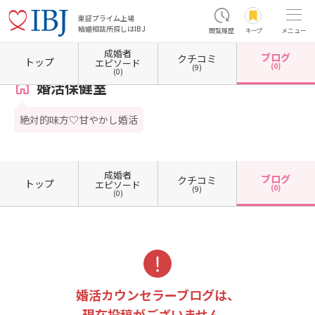
東証プライム上場
結婚相談所探しはIBJ
閲覧履歴
キープ
メニュー
成婚者
ブログ
クチコミ
ホーム
東京都の結婚相談所
東京都墨田区
婚活保健室
カウンセラーブログ一覧
トップ
エピソード
(0)
(9)
(0)
婚活保健室
絶対的味方♡甘やかし婚活
成婚者
ブログ
クチコミ
トップ
エピソード
(0)
(9)
(0)
婚活カウンセラーブログは、
現在投稿がございません。