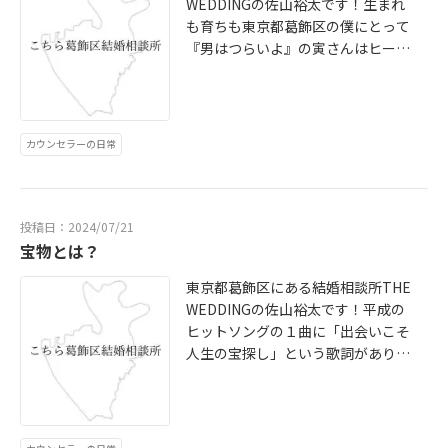
WEDDINGの佐山裕太です！生まれ
または前向きではない方のお手伝い
も育ちも東京都葛飾区の僕にとって
をする気はありません。結婚の良さ
『男はつらいよ』の寅さんはヒーロ
を伝えて前向きになってもらい、入
ーです。決して見た目や頭が良い訳
会を促す等の作業はしません。それ
ではなく、お金もない寅さん。婚活
はきっと僕も熱量高いお手伝いが出
ではなかなか苦労しそうな寅さん。
来ないと思う為です。あくまでも結
実際、約50回振られています。しか
婚したいけど、出会いが無かった
カウンセラーの日常
し、それでも寅さんはたくさんの人
り、何をどうすれば良いのかわから
から愛される不思議な魅力に溢れて
なくて困っている方の力になりたい
います。この世の中にはそんな令和
のです。婚活は恋愛のように楽しい
の寅さん達が散見しているように感
時間もありますが結婚を前提とした
投稿日：2024/07/21
じます。僕はそんな魅力が隠れてし
宝物とは？
本気な活動無くして成婚はありませ
まっている令和の寅さん達のお役に
ん。真剣に楽しむ婚活を一緒にしま
東京都葛飾区にある結婚相談所THE
立ちたいと思ってます。寅さんのよ
せんか？無料相談いつでも受け付け
WEDDINGの佐山裕太です！平成の
うに婚活という旅に一緒に出ません
てますのでお気軽にご連絡くださ
ヒットソングの１曲に「出会いこそ
か？
い。
人生の宝探し」という歌詞がありま
す。その歌詞が気に入りすぎて自分
の言葉のように日々使い倒していま
す。出会いと言っても本当に色んな
人が居ます。全てが良い出会いでは