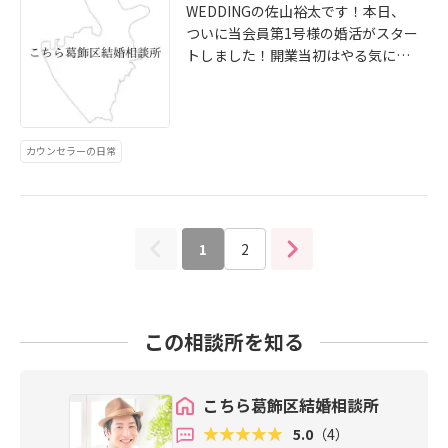
区で婚活に悩んでいる方のお役に少
WEDDINGの佐山裕太です！本日、
しでも立てるようこれからも精進し
ついに当会員第1号様の婚活がスター
ます。
トしました！開業当初はやる気に満
ち溢れていましたが、肝心の入会者
が見つからなく焦りが見えていまし
た。そこで焦るのではなく勉強の時
間にしようと決意し、既婚、独身関
カウンセラーの日常
係なく沢山の方にお会いするよう心
掛けました。来週には別の方の入会
面談も控えており、ゆっくりですが
動き出しました。勢いそのままに地
1
2
元葛飾区の婚活を盛り上げていきま
す！これからも婚活に悩んでいる方
のお役に少しでも立てるよう精進し
ていきます！
この相談所を知る
こちら葛飾区結婚相談所
5.0
（4）