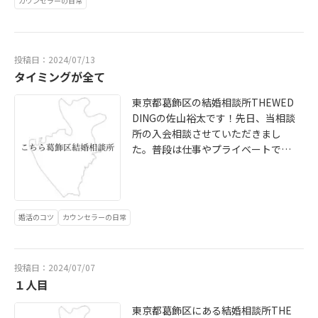
カウンセラーの日常
ありません。出会った事を後悔する
事さえあります。それでも今の自分
があるのは今まで関わってくださっ
た皆様のおかげだと確信していま
投稿日：2024/07/13
す。人生山あり谷あり。そこには必
タイミングが全て
ず人間関係が存在していました。こ
東京都葛飾区の結婚相談所THEWED
れからも沢山の出会いを通して人生
DINGの佐山裕太です！先日、当相談
を謳歌したいと思います。僕は日本
所の入会相談させていただきまし
人ですがネイティブアメリカンの教
た。普段は仕事やプライベートでと
えを胸に刻んでいます。’’あなたが生
ても忙しい方ですが久しぶりの休暇
まれた時、あなたは泣いていて周り
を過ごしている時にお会いする事と
の人達は笑っていたでしょう。だか
なり、入会に向けて順調に準備が進
ら、いつかあなたが死ぬ時、あなた
んでます。お会いするタイミングが1
が笑っていて周りの人達が泣いてい
婚活のコツ
カウンセラーの日常
ヶ月程度前後していたら結果は違っ
る。そんな人生を送りなさい。’’
ていたかもしれません。婚活もタイ
ミングが命です。そんなタイミング
投稿日：2024/07/07
を逃さないよう勉強をし続け、会員
１人目
様と一緒に成長していかなければと
気が引き締まった経験でした。葛飾
東京都葛飾区にある結婚相談所THE