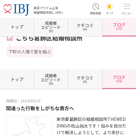
東証プライム上場
結婚相談所探しはIBJ
閲覧履歴
キープ
メニュー
成婚者
ブログ
クチコミ
ホーム
東京都の結婚相談所
東京都葛飾区
こちら葛飾区結婚相談所
カウンセラーブロ
トップ
エピソード
(16)
(4)
(0)
こちら葛飾区結婚相談所
下町の人情で愛を結ぶ
成婚者
ブログ
クチコミ
トップ
エピソード
(16)
(4)
(0)
投稿日：2024/09/15
間違った行動をしがちな貴方へ
東京都葛飾区の結婚相談所THEWED
DINGの佐山裕太です！悩みを自分だ
けで解決しようとして、より余計に