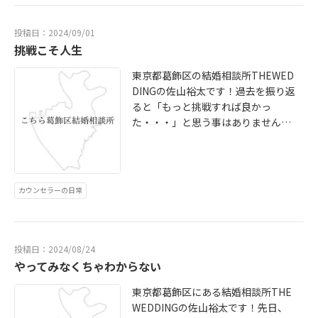
る。。。あの時、誰かに相談してた
米カウンセラーの僕を選んでくださ
らきっと違う結果になっていたこと
ったことを後悔させないよう全身全
は誰しもあるのではないでしょう
投稿日：2024/09/01
霊をかけて成婚までお手伝いさせて
挑戦こそ人生
か？人間は自分が思っている以上に
いただきます。行動しなきゃ何も変
意志の弱い生き物です。放っておけ
東京都葛飾区の結婚相談所THEWED
わらない。「いつか」は待っても一
ば自分の都合の良いように物事を解
DINGの佐山裕太です！過去を振り返
生来ない！これからも葛飾区の婚活
釈し、楽な方へ楽な方へ向かい変化
ると「もっと挑戦すれば良かっ
市場をどんどん盛り上げていきたい
を嫌います。それがあなたにとって
た・・・」と思う事はありません
と思ってますので結婚したくて悩ん
ベストであれば構いません。良くも
か？他人の事なら前向きなアドバイ
でる方は是非、ご連絡ください。無
悪くもあなたの人生であり、自己責
スが出来るのに、いざ自分の事にな
料相談いつでも受け付けておりま
任です。他人は想像以上に他人に興
ると萎縮してしまい出来ない、やら
す！
味がありません。たまには誰かに助
ない理由を列挙する日々。誰でもあ
けを求めてみてはいかがでしょう
カウンセラーの日常
ると思います。後悔しても過去は変
か？お友達でも、家族でも。1人で抱
えられない。ただずーっと引きずっ
えていたものがきっと軽くなりま
ても正直意味ないです。かと言って
す。無理して良いことはありませ
も忘れることも出来ません。ではど
投稿日：2024/08/24
ん。自分の人生、自分で切り開いて
うすればいいのか。それは今から挑
やってみなくちゃわからない
いきましょう。
戦することです。過去は変えられな
東京都葛飾区にある結婚相談所THE
いが未来は変えられます。きっとほ
WEDDINGの佐山裕太です！先日、
とんどの人がわかってる事だと思い