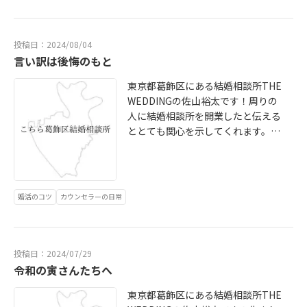
をたくさん見てきました。我を出す
も手を差し伸べてくれない事はこれ
事は決して悪いことでも恥ずかしい
を読んでるあなたならわかるはず。
ことでもありません。他人に迷惑が
あなたの人生を変えるとは他でもな
投稿日：2024/08/04
かからず、社会のルールに乗っとっ
言い訳は後悔のもと
いあなたです。
ていればむしろ我を出しまくった方
東京都葛飾区にある結婚相談所THE
が良いと思います。結局は他人の目
WEDDINGの佐山裕太です！周りの
は自分が作り出した心のストッパー
人に結婚相談所を開業したと伝える
であり、自分が動かなくて良い都合
ととても関心を示してくれます。年
の良い言い訳となっています。婚活
代的にも結婚適齢期なので無理もあ
においてやらなきゃいけない事はた
りません。しかし興味こそあれど自
くさんあります。が、行動しなけれ
分には必要ないと思い込んでいる人
ば何の結果も出ません。この物語の
がほとんどでした。未だに「結婚相
主人公は貴方。失敗したらまたチャ
婚活のコツ
カウンセラーの日常
談所＝恋愛弱者の駆け込み寺」みた
レンジすれば良いだけ。何回でも再
いなイメージが存在するそうです。
チャレンジは出来ます。貴方が行動
「僕はまだ大丈夫」だったり、「そ
しなければこの世界は変わりませ
のうち曲がり角で食パンを加えた美
ん。貴方の人生もっと我をどんどん
投稿日：2024/07/29
女とぶつかって〜」など理想な運命
令和の寅さんたちへ
出していきましょう。
的な出会いを求めているそうです。
東京都葛飾区にある結婚相談所THE
僕のスタンスでは結婚に興味ない、