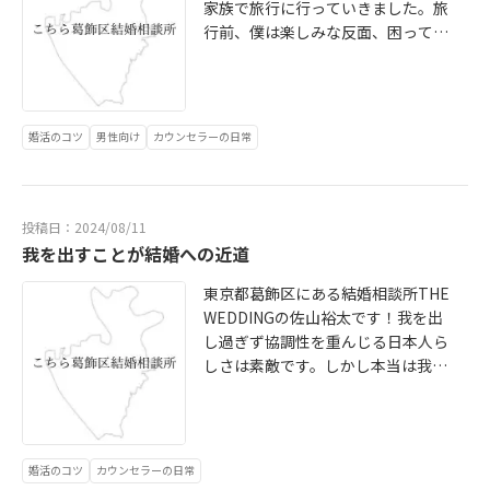
家族で旅行に行っていきました。旅
ます。しかし行動に起こす人は100
行前、僕は楽しみな反面、困ってい
人に１人ぐらいだと思います。更に
ることがありました。それは運転が
継続できる人はほとんど居ないと思
苦手ということ。高速道路に乗った
います。あなたはこの世のその他大
ことがなかった為、旅行の楽しみよ
勢ですか？やりたいこと、夢を追い
り高速道路の合流への恐怖心が勝る
続けてますか？やるもやらないも貴
婚活のコツ
男性向け
カウンセラーの日常
こともありました。しかし意を決し
方次第。あなたが挑戦しなくても誰
て運転してみるとなんの問題もなく
も困りません。ただ挑戦したいのに
目的地に到着し、旅行を満喫。帰り
出来ない、どうすれば良いのか分か
に至ってはあんなに苦手意識を持っ
らないなら是非、相談しにてくださ
投稿日：2024/08/11
ていた高速道路に乗りたくて仕方が
我を出すことが結婚への近道
い。いつでも無料相談受け付けてま
なく、寄り道までしてしまいまし
す。是非、あなたがこの世の主人公
東京都葛飾区にある結婚相談所THE
た。苦手意識がだいぶ薄れた今、今
になる為のお手伝いをさせてくださ
WEDDINGの佐山裕太です！我を出
度の休みはどこに行こうかと家族で
い。あなたならきっと出来る。
し過ぎず協調性を重んじる日本人ら
話しています。経験のないことに恐
しさは素敵です。しかし本当は我を
怖を抱く事は誰でもあると思いま
出したいのに周りの目が気になり我
す。しかし、一度チャレンジしてみ
慢する人が数多くいるのではないで
ると大した事ないことがほとんどで
しょうか。「見た目より中身重視」
す。逆にずっと恐怖心を持ったまま
と言いながら蓋を開けてみると美女
何もチャレンジ出来ないことの方が
婚活のコツ
カウンセラーの日常
やイケメンばかり追っかけている方
よっぽど怖いです。待っていても誰