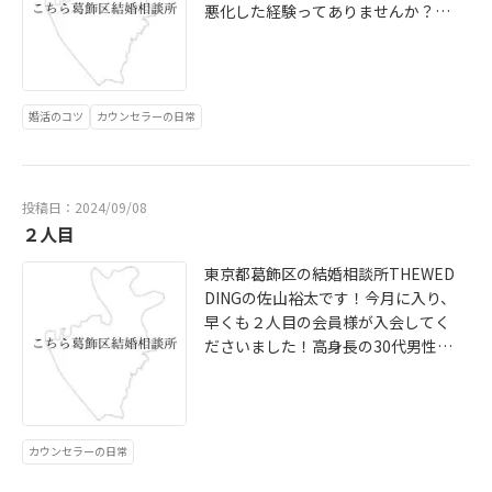
悪化した経験ってありませんか？友
人の話ですが、先輩にお金を借り返
済期限が迫った際に両親にお金を借
りて返済に企てようとしてました。
しかし何を血迷ったのかその足で競
婚活のコツ
カウンセラーの日常
馬場に行き全て失ってしまいまし
た。結果、先輩に返済が出来ずとて
も怒られたそうです。友人曰く先輩
の返済分に加え、両親への返済分と
投稿日：2024/09/08
自分の娯楽費が欲しかったとの事で
２人目
した。これだけ聞くと絶対に間違っ
東京都葛飾区の結婚相談所THEWED
た選択をしてると誰もが思うと思い
DINGの佐山裕太です！今月に入り、
ます。しかし友人はずっと自問自答
早くも２人目の会員様が入会してく
を繰り返し、これが最善の策だと思
ださいました！高身長の30代男性で
い実行したしたそうです。これは僕
一見、婚活しなくても問題なさそう
も経験があって絶対に必要ないもの
な方ですが仕事や趣味に忙しい上に
を何故か欲しくなり、自分の中で脳
出会いが全くないとのことでお手伝
をフル回転させ買わなきゃいけない
いさせていただく事になりました。
理由を列挙し、自分全てを納得させ
カウンセラーの日常
入会面談もプロフィール撮影も無事
て購入し、夜になって後悔す
に終わり順調に進んでおります。新