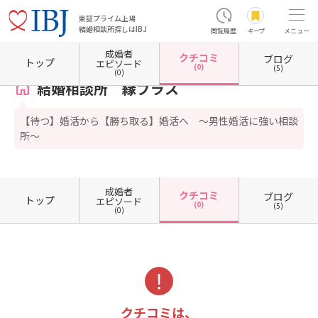
東証プライム上場
結婚相談所探しはIBJ
閲覧履歴
キープ
メニュー
成婚者
クチコミ
ブログ
ホーム
東京都の結婚相談所
東京都新宿区
結婚相談所 縁プラス
クチコミ一覧
トップ
エピソード
(0)
(5)
(0)
結婚相談所 縁プラス
【待つ】婚活から【勝ち取る】婚活へ ～男性婚活に強い相談
所～
成婚者
クチコミ
ブログ
トップ
エピソード
(0)
(5)
(0)
クチコミは、