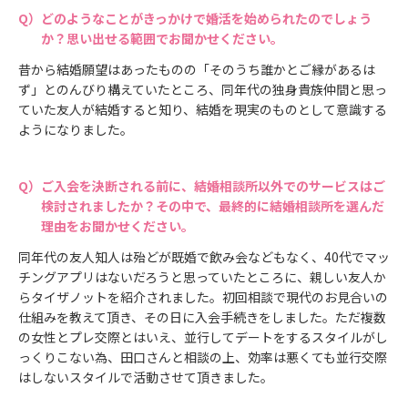
どのようなことがきっかけで婚活を始められたのでしょう
か？思い出せる範囲でお聞かせください。
昔から結婚願望はあったものの「そのうち誰かとご縁があるは
ず」とのんびり構えていたところ、同年代の独身貴族仲間と思っ
ていた友人が結婚すると知り、結婚を現実のものとして意識する
ようになりました。
ご入会を決断される前に、結婚相談所以外でのサービスはご
検討されましたか？その中で、最終的に結婚相談所を選んだ
理由をお聞かせください。
同年代の友人知人は殆どが既婚で飲み会などもなく、40代でマッ
チングアプリはないだろうと思っていたところに、親しい友人か
らタイザノットを紹介されました。初回相談で現代のお見合いの
仕組みを教えて頂き、その日に入会手続きをしました。ただ複数
の女性とプレ交際とはいえ、並行してデートをするスタイルがし
っくりこない為、田口さんと相談の上、効率は悪くても並行交際
はしないスタイルで活動させて頂きました。