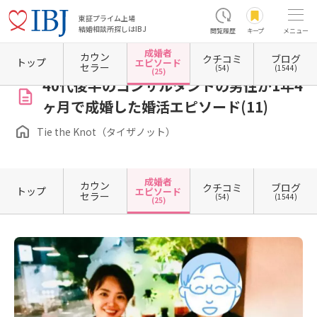
東証プライム上場
結婚相談所探しはIBJ
閲覧履歴
キープ
メニュー
成婚者
カウン
クチコミ
ブログ
ホーム
東京都の結婚相談所
東京都渋谷区
Tie the Knot（タイザノット）
成婚者エピ
トップ
エピソード
セラー
(54)
(1544)
(25)
40代後半のコンサルタントの男性が1年4
ヶ月で成婚した婚活エピソード(11)
Tie the Knot（タイザノット）
成婚者
カウン
クチコミ
ブログ
トップ
エピソード
セラー
(54)
(1544)
(25)