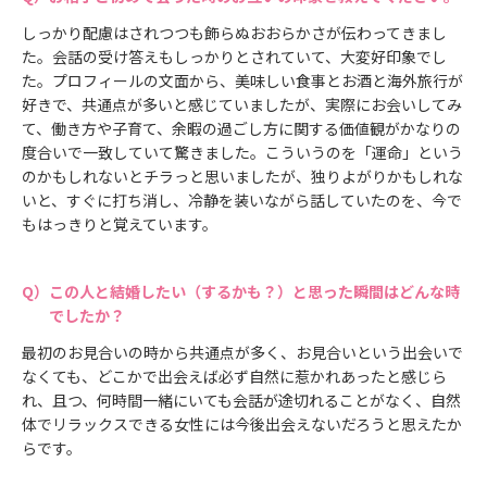
しっかり配慮はされつつも飾らぬおおらかさが伝わってきまし
た。会話の受け答えもしっかりとされていて、大変好印象でし
た。プロフィールの文面から、美味しい食事とお酒と海外旅行が
好きで、共通点が多いと感じていましたが、実際にお会いしてみ
て、働き方や子育て、余暇の過ごし方に関する価値観がかなりの
度合いで一致していて驚きました。こういうのを「運命」という
のかもしれないとチラっと思いましたが、独りよがりかもしれな
いと、すぐに打ち消し、冷静を装いながら話していたのを、今で
もはっきりと覚えています。
この人と結婚したい（するかも？）と思った瞬間はどんな時
でしたか？
最初のお見合いの時から共通点が多く、お見合いという出会いで
なくても、どこかで出会えば必ず自然に惹かれあったと感じら
れ、且つ、何時間一緒にいても会話が途切れることがなく、自然
体でリラックスできる女性には今後出会えないだろうと思えたか
らです。