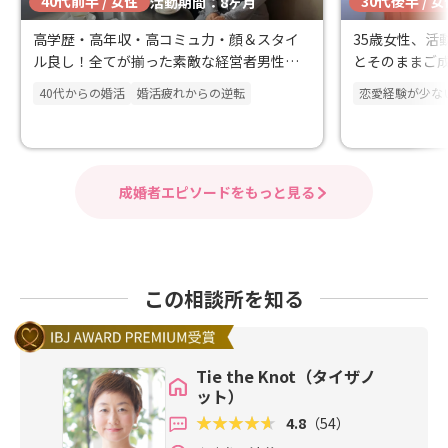
40代前半 / 女性
30代後半 / 
活動期間：8ヶ月
高学歴・高年収・高コミュ力・顔＆スタイ
35歳女性、活
ル良し！全てが揃った素敵な経営者男性と
とそのままご成
ご成婚！
40代からの婚活
婚活疲れからの逆転
恋愛経験が少な
成婚者エピソードをもっと見る
この相談所を知る
Tie the Knot（タイザノ
ット）
4.8
（54）