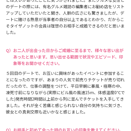
のデートの際には、有名グルメ雑誌の編集者にお勧め店をリスト
アップしていただいたと聞き、人脈の広さにも驚きましたが、デ
ートに賭ける熱意が当事者の自分以上であるとわかり、だからこ
そタイザノットの会員は理想のお相手と成婚できるのだと思いま
した。
お二人が出会った日からご成婚に至るまで、様々な思い出が
あったと思います。思い出せる範囲で状況やエピソード、印
象等をお聞かせください。
５回目のデートで、お互いに興味があったイベントに参加するこ
とになったのですが、あまりの人気で前売りチケットが売り切れ
だったので、仕事の調整をつけて、平日早朝に暴風・極寒の中、
凍死寸前になりながら(実際にビル風の風速15m、体感温度0℃で
した)発売時間2時間以上前から列に並んでチケットを入手してき
ました。それが全く苦痛と感じられない自分の気持ちに気づき、
彼女との真剣交際も近いかなと感じました。
お相手と初めて会った時のお互いの印象を教えてください。