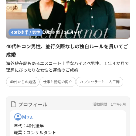
40代後半 / 男性
活動期間：1年4ヶ月
40代外コン男性、並行交際なしの独自ルールを貫いてご
成婚
海外駐在歴もあるエスコート上手なハイスペ男性、１年４か月で
理想にぴったりな女性と運命のご成婚
40代からの婚活
仕事と婚活の両立
カウンセラーと二人三脚
プロフィール
活動期間：1年4ヶ月
M
さん
年代
：
40代後半
職業
：
コンサルタント