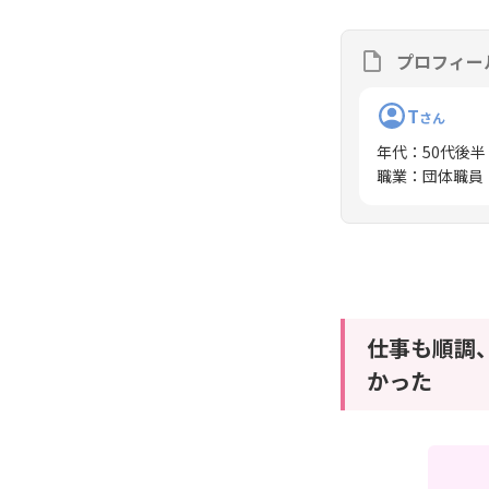
プロフィー
T
さん
年代
：
50代後半
職業
：
団体職員
仕事も順調
かった