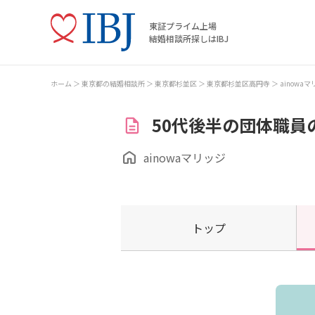
東証プライム上場
結婚相談所探しはIBJ
ホーム
東京都の結婚相談所
東京都杉並区
東京都杉並区高円寺
ainowa
50代後半の団体職員
ainowaマリッジ
トップ