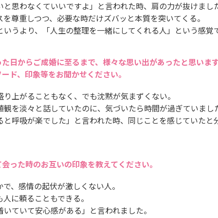
いと思わなくていいですよ」と言われた時、肩の力が抜けまし
スを尊重しつつ、必要な時だけズバッと本質を突いてくる。
というより、「人生の整理を一緒にしてくれる人」という感覚
った日からご成婚に至るまで、様々な思い出があったと思いま
ソード、印象等をお聞かせください。
盛り上がることもなく、でも沈黙が気まずくない。
値観を淡々と話していたのに、気づいたら時間が過ぎていまし
ると呼吸が楽でした」と言われた時、同じことを感じていたと
て会った時のお互いの印象を教えてください。
かで、感情の起伏が激しくない人。
も人に頼ることもできる。
着いていて安心感がある」と言われました。