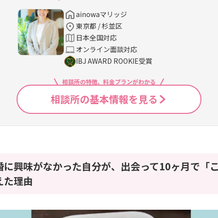
ainowaマリッジ
東京都 / 杉並区
日本全国対応
オンライン面談対応
IBJ AWARD ROOKIE受賞
相談所の特徴、料金プランがわかる
相談所の基本情報を見る
婚に興味がなかった自分が、出会って10ヶ月で「
えた理由