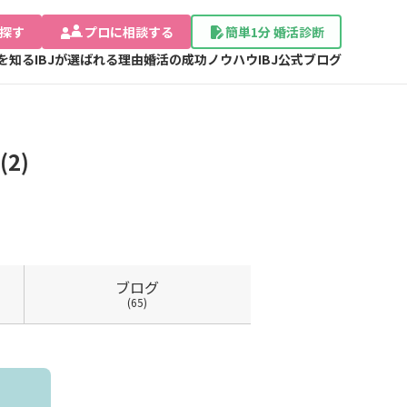
探す
プロに相談する
簡単1分 婚活診断
Jを知る
IBJが選ばれる理由
婚活の成功ノウハウ
IBJ公式ブログ
2)
ブログ
(65)