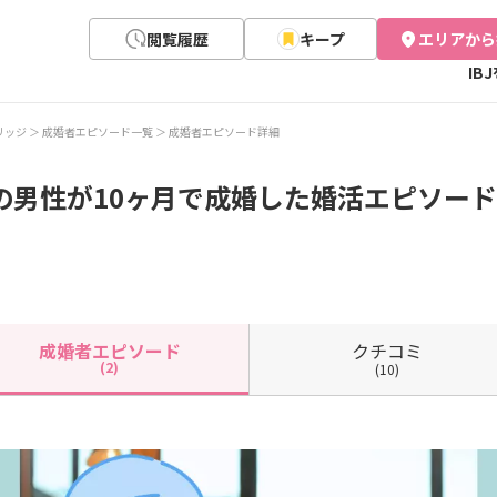
閲覧履歴
キープ
エリアから
IB
マリッジ
成婚者エピソード一覧
成婚者エピソード詳細
の男性が10ヶ月で成婚した婚活エピソード(
クチコミ
成婚者
エピソード
(2)
(10)