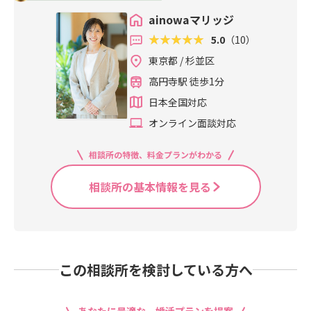
けるうえでの大きなサポートになり
うもの」というイメージがあるかも
カウンセリング・事前の書類準
か」という点です。同じIBJ加盟相談
させるための現実的な選択です。
といったエリアで生活している人の
で何から始めればいいかわからな
ロー・アドバイスが充実しているか
も」と思うと、なかなかうまくいか
書の提出が必須とされています。自
ます。「婚活相談所って、入会しな
しれませんが、実際はもう少し幅広
備……。入会してから成婚まで、相
ainowaマリッジ
所でも、カウンセラーとの相性やサ
「まだ本格的に考えているわけじゃ
暮らし感覚——通勤事情、休日の過
い」「仕事が忙しくてあまり時間が
カウンセラーとの相性：何でも話せ
ないのが現実です。転勤族が選べる
己申告だけでなく公的証明を求める
いといけないんじゃないの？」と感
い状況の方が利用しています。忙し
談所とは何度もやり取りします。都
ポートの丁寧さは相談所によって大
ないけど、どんな感じか聞いてみた
ごし方、カフェや公園の雰囲気——
5.0
（10）
取れない」という方は、個人型の相
る雰囲気があるか物理的な通いやす
婚活の選択肢を整理するまず、どん
ことで、安心して活動できる環境を
じている方もいるかもしれません
くて出会いの機会が少ない（仕事が
心の相談所を選ぶと、「相談に行く
きく異なります。阿佐ヶ谷・高円寺
い」という段階でも大丈夫です。入
これをカウンセラーが理解している
談所でカウンセラーとの関係を作り
さ：相談所が自分の生活圏にあるか
な手段があるか整理してみましょ
整えるための仕組みです。独身証明
東京都 / 杉並区
が、まだ入会を決めていなくても、
不規則、残業が多いなど）アプリで
こと自体が面倒になる」という落と
の近くで婚活をどう始めればいいか
会のプレッシャーなしに、自分に合
かどうかは、意外と大事なことで
ながら進める方が続きやすい傾向が
費用の安い相談所でも、フォローが
う。マッチングアプリはどこにいて
書は、現在の住所地ではなく、本籍
話を聞くだけでも大丈夫です。「自
疲れてしまった（やり取りが続かな
し穴にはまりやすい。杉並・中野・
高円寺駅 徒歩1分
迷っているなら、まず話を聞いてみ
う進め方をいっしょに整理するとこ
す。婚活の中でのデートプランや、
あります。ainowaマリッジは、杉並
薄くて活動が止まってしまえば、そ
も使えて便利ですが、関係を深めて
地の役所で発行されます。まず自分
分の状況で婚活できるのか」「どん
い、会っても深まらない）年齢的に
世田谷・練馬など西側在住の方にと
るだけでも大丈夫です。ainowaマリ
ろから始められます。ainowaマリッ
相手との条件整理にも、地域の肌感
区に拠点を持つIBJ正規加盟の結婚相
日本全国対応
れこそお金の無駄になってしまいま
いくまでに時間と労力がかかりま
の本籍地がどこかを確認しましょ
な進め方が合っているのか」——そ
本気で動きたいと思い始めた一人で
って、地元エリアに相談所があるか
ッジに無料相談してみる（LINEで気
ジでは、杉並区・中野・世田谷・練
覚は影響します。地元に相談所があ
談所です。IBJのネットワークを活用
す。逆に、自分の生活圏にある相談
す。地縁のない状態で「一人で進め
う。本籍地がわからない場合は、マ
ういった整理をするための相談でも
オンライン面談対応
悩むより、誰かに相談しながら進め
どうかは意外と大切な選択軸です。
軽に）ainowaマリッジは、東京都杉
馬など近隣エリアにお住まいの方の
るなら使ってみようと思っても、マ
できるため、地元の相談所でありな
所でしっかりサポートを受けながら
ていく」のが苦手な方には、プロの
イナンバーカードをお持ちの方はコ
まったく問題ありません。西側エリ
たいこうした状況であれば、結婚相
「相談所という選択肢が自分に合う
並区にある結婚相談所です。阿佐ヶ
無料相談を受け付けています。話を
ッチングアプリや婚活パーティーと
がら全国規模の出会いにアクセスで
活動すれば、費用対効果はぐっと上
サポートを受けながら進める結婚相
ンビニのマルチコピー機で住民票
アで自分に合った婚活の進め方を一
談所のサポートは大きな助けになり
かどうか、まずそこから話してみた
相談所の特徴、料金プランがわかる
谷・高円寺エリアからも自転車や電
聞くだけでも、まだ入会を決めてい
どう違うのか、ピンとこない方もい
きます。「近所で相談しやすい」と
がります。杉並区を中心としたエリ
談所が向いていることが多いです。
（本籍記載あり）を取得すれば確認
緒に考えたい方は、ainowaマリッジ
ます。特に「誰かに伴走してもらい
い」という方は、お気軽にご相談く
車でアクセスしやすい場所にありま
なくても、もちろん大丈夫です。👉
ると思います。ポイントはこの3つで
「大きなネットワークで出会える」
アで相談所を探す場合、以下の比較
結婚相談所のネットワークは全国規
できます。マイナンバーカードがな
の無料相談をぜひ活用してみてくだ
ながら進めたい」という方には、相
ださい。→ainowaマリッジ無料相談
相談所の基本情報を見る
す。代表カウンセラーの東由美子
LINEで無料相談する👉公式サイトを
す。アプリは自分でプロフィールを
の両方を実現できるのが、地方系の
軸で検討してみてください。このう
模。IBJのような大手のネットワーク
い場合は、住民票の写しを現住所の
さい。ainowaマリッジ（東京都杉並
性がよい婚活方法です。婚活を長続
（LINE）ainowaマリッジは、東京
は、保育士資格を持ち、現場で働い
見る
作り、自分でメッセージを送り、自
小規模相談所と大きく異なる点で
ち、「ネットワーク」と「通いやす
を使う相談所であれば、杉並に来た
役所で取得して確認してください。
区）👉LINEで無料相談する👉公式
きさせるうえで、「通いやすさ」は
都杉並区に拠点を置く結婚相談所で
てきた経験があります。感情の動き
分で日程を調整しなければなりませ
す。代表カウンセラーの東は保育士
さ」の両方を満たすのが理想的で
ばかりでも、すでに整ったデータベ
窓口申請・郵送申請ともに、おおむ
サイトを見る入会前の相談・話を聞
意外と重要です。都心まで出なくて
す。荻窪駅からアクセスしやすい立
や人との関わり方への理解が深いの
ん。でも相談所は、担当カウンセラ
資格を持ち、現場で働いてきた経験
す。大手連盟に加盟していながら、
ースの中からご縁を探すことができ
ね以下が必要です。本人確認書類
くだけの問い合わせも歓迎していま
済むなら、気軽に立ち寄れます。
地なので、中央線・丸の内線沿線の
が、相談をしやすいと言っていただ
ーがその多くをサポートしてくれま
があります。「話を聞いてもらいや
地元で気軽に相談できる相談所があ
ます。地元の人脈がなくても婚活を
（運転免許証・マイナンバーカード
す。まず自分に合うペースや方法を
「帰りに少し寄って相談する」くら
方はもちろん、中野・西荻窪・高円
けるひとつの理由です。「婚活相談
す。保育士さんのように「婚活にか
この相談所を検討している方へ
すい」「自分のペースで進められ
れば、費用の面でも安心して活動を
スタートできるのは、転勤族にとっ
など）申請書（役所所定のもの。郵
確認するところから始めましょう。
いの感覚で動けると、婚活が日常の
寺・吉祥寺エリアから来やすい位置
なのに、なんか話しやすかった」と
けられる時間とエネルギーが限られ
る」という声をいただくことが多
続けやすくなります。——杉並区の婚
て大きなメリットです。相談所によ
送の場合は事前にホームページから
一部になります。婚活で大切なのは
にあります。「丸の内から帰る途中
いう感想をよくいただきます。ま
ている」方にとって、この違いは大
く、相談しやすい雰囲気を大切にし
活費用や進め方について、気軽に相
っては、転居後もオンラインでカウ
ダウンロードできる場合あり）手数
継続することです。相談所のカウン
に立ち寄れる」「土日に地元感覚で
た、ainowaマリッジはグループとし