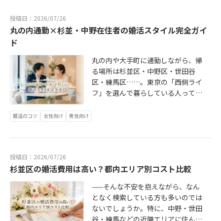
「近いから便利」だけで選ぶと、サ
なエリアもあり、選択肢が限られる
べてみると「婚活パーティー」「マ
た住宅街：繁華街が近すぎず、のび
ポートの肌感やカウンセラーとの相
場合もあります。杉並・世田谷・中
投稿日：2026/07/26
ッチングアプリ」「結婚相談所」と
のびと暮らせる街の雰囲気コミュニ
性が合わなかったというケースも少
野・練馬・武蔵野エリアは、教育水
丸の内通勤×杉並・中野在住者の婚活スタイル完全ガイ
いった選択肢がずらっと並んで、ど
ティの温かさ：商店街や地域のつな
なくありません。婚活は、1〜2回お
準の高いファミリー層や、専門職・
こから手をつければいいか迷ってし
ド
がりが残っており、引っ越してきて
見合いして終わりというものではな
会社員などが多く住む住宅地として
まう——という方も多いようです。こ
も溶け込みやすい「独身のときに住
く、数ヶ月〜1年以上かけてじっくり
知られています。このエリアでは、
丸の内や大手町に通勤しながら、帰
の記事では、阿佐ヶ谷・高円寺エリ
み始めて、結婚後もそのまま住み続
取り組むものです。その間に「相談
婚活相談所やマッチングサービスを
る場所は杉並区・中野区・世田谷
アで婚活を考えている方に向けて、
ける」という方が多いのは、それだ
所に行くのが億劫」と感じると、活
活用して能動的に婚活を進める人の
区・練馬区……。東京の「西側ライ
街の特性と婚活の選び方を整理し、
け杉並区が長く暮らせる街だからか
動そのものが止まってしまいます。
割合が高い傾向があります。共働き
フ」を選んで暮らしている人って、
どんな方にどんな方法が向いている
もしれません。「杉並区が住みやす
杉並・中野・世田谷・練馬など近隣
志向や、自分のペースで落ち着いて
意外と多いですよね。職場は都心の
かをお伝えします。阿佐ヶ谷はJR中
いのはわかった。でも婚活との関係
に住んでいるなら、「無理なく通い
活動したいというニーズが強いため
ど真ん中でも、生活の拠点は少し落
婚活のコツ
女性向け
男性向け
央線沿いにある、昔から文化人や芸
は？」と思うかもしれません。実
続けられるか」を軸に選ぶことが重
か、婚活相談所の需要も厚く、相談
ち着いた住宅街。そんなライフスタ
術家が多く住むことで知られる下町
は、住んでいる場所と婚活の進めや
要です。場所だけでなく、「相談し
所の選択肢も多いエリアです。婚活
イルの方から、婚活についてこんな
的な雰囲気の街です。阿佐ヶ谷パー
すさは、意外とリンクしています。
やすいカウンセラーかどうか」も同
のエリアを考えるうえで大切なの
声をよく聞きます。「婚活のイベン
ルセンターを中心に商店街が広が
婚活は一度相談して終わりではな
じくらい大切な条件になります。通
は、「出会いの量」よりも「自分の
投稿日：2026/07/26
トって丸の内や新宿エリアが多く
り、のんびりした空気感が魅力。週
く、カウンセラーと継続的に話し合
勤や買い物のついでに立ち寄れる
杉並区の婚活費用は高い？都内エリア別コスト比較
ライフスタイルに合った婚活環境か
て、仕事帰りに参加しにくい」「平
末にはジャズフェスティバルも開か
い、お見合いを重ね、進捗を確認し
か。駅から遠い場所にある相談所
どうか」です。たとえば、仕事が忙
日は疲れてて無理。土日も予定が詰
れます。高円寺は個性派ショップや
ながら進めていくものです。そのた
は、忙しい時期に足が向かなくなり
——そんな不安を抱えながら、なん
しくてなかなか時間が取れない人
まって気づいたら何もできていな
古着屋、ライブハウスなどが集ま
め、「相談所が通いやすい場所にあ
がちです。IBJやNBCなど、複数の相
となく検索している方も多いのでは
が、通勤経路や自宅から遠い相談所
い」「そもそも、自分のペースで婚
り、サブカルチャーの発信地として
るかどうか」が活動を続けられるか
談所が参加する大きなネットワーク
ないでしょうか。特に、中野・世田
を選んでしまうと、相談のたびに負
活を進められる方法を知りたい」都
の顔を持ちます。かといってとっつ
どうかに大きく関わってきます。た
に加盟しているかどうかで、出会え
谷・練馬などの近隣エリアに住んで