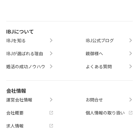
ウンセラーがいること。その2つが揃
い点です。杉並に来てすぐでも、し
します。代表の東由美子は保育士資
ークにアクセスできる点は、大きな
っていると、婚活は「特別なこと」
っかりとした基盤の中で婚活をスタ
格を持ち、現場で働いてきた経験か
メリットになります。グループの強
ではなく、日常の延長で続けられる
ートできます。「転勤してきたばか
ら来る「気持ちに寄り添う」サポー
みを活かし、会計士・税理士をはじ
ものになっていきます。まず動いて
りで、まだ婚活を始めるか決めてい
トスタイルを大切にしています。ま
めとした専門職・士業の方が集まり
みることで、見えてくることがあり
ない」「どんな方法が自分に合う
た、会計士転職支援・保育園を運営
IBJについて
やすい環境があります。「仕事が忙
ます。ainowaマリッジでは、婚活の
か、話を聞いてみたい」——そんな
するグループの強みを活かし、専門
しくてなかなか動けない」という方
IBJを知る
IBJ公式ブログ
ご経験がない方、まだ入会を決めて
段階でのご相談もまったく問題あり
職・士業の方が集まりやすい環境が
も、活動ペースを相談しながら進め
いない方でも、無料相談をお受けし
ません。入会を決めていなくても、
あるのも特徴のひとつです。「IBJに
られます。「まだ相談所に入るかど
IBJが選ばれる理由
親御様へ
ています。「自分の状況で婚活でき
話を聞くだけでも大丈夫です。まず
入会したいけど、どう進めればいい
うか決めていない」「自分に向いて
るのかな」「何から始めればいいか
は自分の状況や希望を整理するため
かわからない」という方でも、独身
いるかどうかわからない」という段
婚活の成功ノウハウ
よくある質問
わからない」という段階での相談で
の場として、気軽に使ってもらえれ
証明書の取り方から活動の流れま
階でも、もちろん大丈夫です。無料
もまったく問題ありません。話を聞
ばと思います。→ainowaマリッジに
で、順を追って一緒に確認していき
相談では、婚活の方法の整理から、
くだけでも大丈夫です。杉並区にお
無料相談する（LINE）→公式サイト
ます。独身証明書の取り方はわかっ
自分に合う進め方のイメージづくり
住まいの方、また中野・世田谷・練
会社情報
を見る
たけど、次のステップが見えない——
まで、一緒に考えます。「入会を前
馬など近隣エリアからもお気軽にど
そんな方は、ぜひ一度ainowaマリッ
運営会社情報
お問合せ
提に来てください」という場ではあ
うぞ。LINEで無料相談する→ http
ジの無料相談をご利用ください。入
りません。話を聞いてみて、合わな
s://page.line.me/280docqd 公式サ
会を決めていなくても、「話を聞く
会社概要
個人情報の取り扱い
ければそれでもいい——そのくらい
イトを見る→ https://ainowa-marri
だけ」でも大丈夫です。自分の状況
気軽な気持ちでご連絡ください。中
age.com/
求人情報
で婚活がうまく進められるか整理し
野区から通える婚活について、まず
たい、という段階でも歓迎していま
気軽に話してみませんか婚活を一人