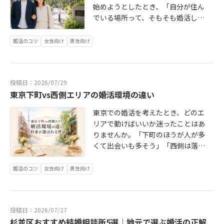
始めようとしたとき、「自分が住ん
でいる場所って、そもそも婚活しや
すい環境なのだろうか？」と気にな
る方もいるかもしれません。この記
婚活のコツ
女性向け
男性向け
事では、杉並区がなぜ独身・結婚後
ともに人気を集めるのか、その理由
を整理しながら、婚活を考えるうえ
投稿日：2026/07/29
での参考になる情報をお届けしま
東京下町vs西側エリアの婚活環境の違い
す。杉並区は東京の西側に位置し、
中野・世田谷・練馬・武蔵野市など
東京での婚活を考えたとき、どのエ
と隣接する住宅地です。新宿まで電
リアで動けばいいか迷ったことはあ
車で15〜20分程度とアクセスが良
りませんか。「下町のほうが人が多
く、それでいて駅周辺にはローカル
くて出会いも多そう」「西側は落ち
な商店街や緑豊かな公園が多く残っ
着いた雰囲気で自分に合いそう」
ています。「都会すぎず、田舎すぎ
——そんなイメージは誰しも持って
婚活のコツ
女性向け
男性向け
ない」——この絶妙なバランスが、
いるものですが、実際に婚活となる
杉並区の最大の魅力かもしれませ
と、エリアの雰囲気だけでは判断し
ん。交通アクセスの良さ：中央線
きれないことがたくさんあります。
（荻窪・西荻窪・阿佐ケ谷・高円
投稿日：2026/07/27
この記事では、東京の下町エリアと
寺）、京王線（明大前・千歳烏
杉並区おすすめ結婚相談所5選｜地元で選ぶ婚活の正解
西側エリアの婚活環境の違いを整理