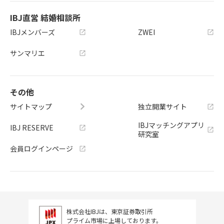
す。👉LINEで無料相談する： http
で抱え込まなくていいです。近くに
s://page.line.me/280docqd 👉公式
相談できる場所があるだけで、動き
IBJ直営 結婚相談所
サイトを見る： https://ainowa-ma
出しやすくなるものです。📩LINEで
IBJメンバーズ
ZWEI
rriage.com/
無料相談する https://page.line.me/
280docqd 🌐ainowaマリッジ公式サ
サンマリエ
イト https://ainowa-marriage.co
m/ まだ入会を決めていなくても、話
を聞くだけでも大歓迎です。自分に
合う婚活の進め方を一緒に整理しま
その他
しょう。
サイトマップ
独立開業サイト
IBJマッチングアプリ
IBJ RESERVE
研究室
会員ログインページ
株式会社IBJは、東京証券取引所
プライム市場に上場しております。