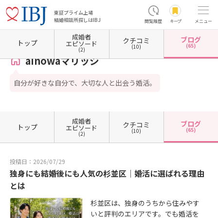
東証プライム上場
結婚相談所探しはIBJ
閲覧履歴
キープ
メニュー
成婚者
ブログ
クチコミ
ホーム
東京都の結婚相談所
東京都杉並区
東京都杉並区高円寺
ainowaマリッジ
カ
トップ
エピソード
(65)
(10)
(2)
ainowaマリッジ
自分が好きな自分で、大切な人と出会う婚活。
成婚者
ブログ
クチコミ
トップ
エピソード
(65)
(10)
(2)
投稿日：2026/07/29
独身にも結婚後にも人気の杉並区｜婚活に選ばれる理由
とは
杉並区は、独身のうちから住みやす
いと評判のエリアです。でも婚活を