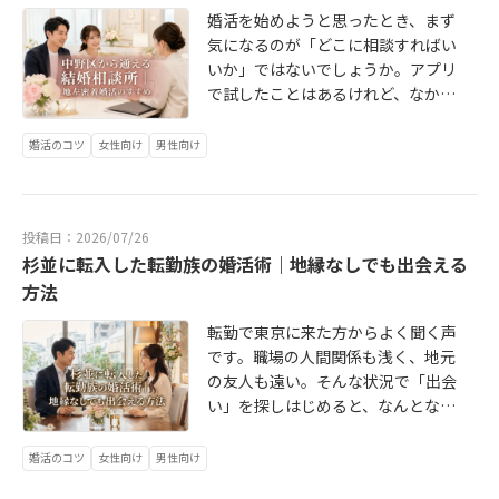
ります。一度にたくさんの人と会え
でのご相談も歓迎しています。「ど
過ぎていく——そんな状況、珍しく
に確認しましょう。ここでは、杉並
と感じるかもしれません。ただ、こ
談所選びで確認しておきたいポイン
婚活を始めようと思ったとき、まず
れを数回繰り返すと、「婚活って体
るのは魅力ですが、その場の雰囲気
んな進め方が自分に合うか知りた
ないと思います。この記事では、杉
区・近隣エリアから通いやすい結婚
れは「どの段階で・どの費用を見る
トです。カウンセラーが自分の話を
気になるのが「どこに相談すればい
力いるな……」と感じて足が遠の
に左右されやすく、「自分らしく話
い」という方も、まずはお気軽にど
並在住の保育士さんが地元で婚活す
相談所をご紹介します。杉並区に拠
か」によって印象が変わります。ア
きちんと聞いてくれるか活動ペース
いか」ではないでしょうか。アプリ
く。よくあるパターンです。都心通
せなかった」という経験をする方も
うぞ。👉LINE無料相談はこちらaino
る方法を整理しながら、なぜ「地元
点を置く、IBJ正規加盟の結婚相談
プリで2〜3年活動し続けると、それ
や仕事との両立について柔軟に対応
で試したことはあるけれど、なかな
勤の方は、通勤にエネルギーを使う
少なくありません。費用はかかりま
waマリッジは、杉並区に拠点を置く
密着」がひとつの答えになりやすい
所。IBJネットワークを通じて全国1
だけで総額が数十万円を超えること
してもらえるか相談所の雰囲気が自
かうまくいかなかった。友人の紹介
分、週末は地元でのんびりしたい気
すが、相手も「結婚を前提に真剣に
結婚相談所です。IBJ（日本結婚相談
のかを一緒に考えていきます。保育
0万人以上の会員とつながれるのが特
も珍しくありません。結婚相談所の
分に合うか（堅すぎず、軽すぎず）
も何度か経験したけれど、気まずさ
持ちが強い傾向があります。杉並・
婚活のコツ
女性向け
男性向け
動いている」という共通の前提があ
所連盟）の正規加盟店として、全国1
士の婚活が思うように進まないの
徴です。代表カウンセラーは保育士
費用は、基本的には相談所ごとのプ
通いやすい立地にあるかこれらを総
が残った。そろそろ真剣に動きたい
中野・世田谷あたりのカフェや公園
るため、会話の方向性がぶれませ
0万人以上の会員ネットワークにアク
は、仕事の構造そのものに理由があ
資格と現場経験を持ち、「話を聞い
ラン設定によるため、エリアによっ
合的に判断するためにも、まず無料
と思いつつ、「結婚相談所ってハー
でゆっくり過ごすのが息抜きになっ
ん。担当カウンセラーが間に入るた
セスできる環境を整えています。代
ります。まず職場環境。保育園は女
てもらいやすい」「相談しやすい」
て大きく変わるわけではありませ
相談を活用して「自分に合いそうか
ドルが高そう」と感じている方も多
ている人も多いでしょう。そこに
め、断りを入れるときや次のステッ
表カウンセラーの東由美子は、保育
性比率が非常に高く、職場での出会
と感じる方が多い相談所です。グル
ん。ただし、「どういう相談所が多
投稿日：2026/07/26
どうか」を確かめることが大切で
いはずです。特に中野区に住んでい
「土日も婚活のイベントで都心へ」
プに進むときのやりとりも楽です。
士資格を持ち、現場での経験を経て
いはほぼ期待できません。次に勤務
ープとして士業・専門職との接点が
いエリアか」によって、選べる選択
杉並に転入した転勤族の婚活術｜地縁なしでも出会える
す。ainowaマリッジでは、婚活をど
る方にとっては、「相談所があって
が入ると、休める日がなくなるとい
阿佐ヶ谷や高円寺のカフェを舞台に
現在はainowa専業のカウンセラーと
体系。早番・遅番・土曜出勤など、
ある環境があり、専門職の方が集ま
肢や費用感の幅が変わってきます。
う始めるかの相談だけでも受け付け
も都心まで通うのは面倒」「地元近
う悩みにつながります。活動の「場
方法
した婚活イベントを探している方に
して活動しています。保育士として
不規則なシフトは婚活イベントへの
りやすい雰囲気があります。大手チ
大手チェーン系の相談所が集中して
ています。まずは話を聞いてみるだ
くで相談できるところはないかな」
所と密度」を自分でコントロールで
は、こんな本音が隠れていることが
培った「人の話に耳を傾け、寄り添
参加を難しくします。さらに体力の
ェーンのツヴァイは吉祥寺や新宿に
おり、広告費・運営コストがそのま
転勤で東京に来た方からよく聞く声
けでも大丈夫です。👉LINEで無料相
という悩みもあるかもしれません。
きる方法を選ぶ婚活を続けられる人
あります。「いきなり本格的な相談
う姿勢」が、婚活相談の場でも自然
消耗。子どもと向き合うお仕事は精
拠点を持ち、杉並からもアクセスし
ま費用に反映されやすい傾向があり
です。職場の人間関係も浅く、地元
談してみるainowaマリッジは、東京
この記事では、中野区周辺で婚活を
に共通しているのは、「無理して出
所は敷居が高い気がする」「でもア
に活きています。また、ainowaのグ
神的にも体力的にもエネルギーを使
やすい立地です。会員数が多く、シ
ます。サービスが整っている一方、
の友人も遠い。そんな状況で「出会
都杉並区に拠点を置く婚活相談所で
検討している方に向けて、地元密着
かける」を減らしていること。都心
プリは疲れてきた」「地元の雰囲気
ループには会計士転職支援・保育園
うため、仕事終わりに「よし婚活し
ステムを活用して自分のペースで活
費用は高め。入会金だけで数十万円
い」を探しはじめると、なんとなく
す。IBJの正規加盟店として、全国10
で相談所を選ぶことのメリットや、
通勤×西側在住の方にとって、現実
に合う人と出会いたい」こうした気
運営に関わる事業があり、その強み
よう！」と気力が湧きにくいのも正
動したい方向け。「成婚率」を前面
という相談所も珍しくありません。
焦りだけが募っていく——そういう
万人以上の会員ネットワークにアク
選び方のポイントをまとめていま
的に続けやすい婚活スタイルの条件
持ちは、よくわかります。ただ、カ
を活かして専門職・士業の方が集ま
直なところです。こうした条件が重
に出している大手相談所。コンシェ
個人・中小規模の相談所も多く、費
経験、していませんか？この記事で
セスできる環境を整えながら、地
婚活のコツ
女性向け
男性向け
す。まず、婚活手段の全体像を整理
はこんなイメージです。相談や打ち
フェやイベントでの出会いは「縁が
りやすい環境があります。「働き方
なると、マッチングアプリや街コン
ルジュによるサポートが手厚く、活
用は比較的フレキシブルなことが多
は、杉並区に転入した転勤族の方が
元・西側エリアに住む方のペースに
してみましょう。手軽に始められる
合わせは、自宅から近い場所ででき
あれば」という要素が強く、婚活と
が特殊で理解してもらえるか不安」
のような「自分で動き続ける必要が