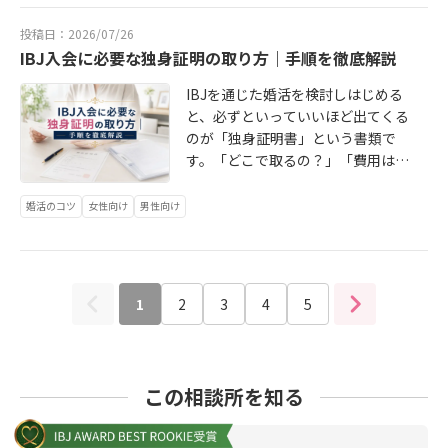
動中のフォローが充実しています。
いです。大手に比べてカウンセラー
婚活を始めるうえで知っておきたい
合わせた支援をしています。代表カ
反面、やり取りの手間がかかり、真
る活動のペース（お見合いの数・頻
して継続的に動くには少し心もとな
という方でも、ライフスタイルの特
ある」婚活手段とは、少し相性が悪
完全オンラインで完結できる相談
との距離が近く、「相談しやすい」
ことを、選択肢の整理から相談所の
ウンセラーの東由美子は、保育士資
剣度の差が出やすいのが難点です。
度）を自分で調整できる「今月は忙
投稿日：2026/07/26
い部分があります。特に30代後半以
性を踏まえた上でのサポートが受け
くなります。婚活のやり方はいくつ
所。杉並区内に拠点はありません
という声も多いエリアです。通いや
メリットまで、ひとつずつ丁寧に書
格を持ち、現場で働いてきた経験が
写真や文章だけで判断するため、実
しいから少し落としたい」と相談で
IBJ入会に必要な独身証明の取り方｜手順を徹底解説
降で「そろそろ本気で動きたい」と
やすい体制です。杉並区や近隣エリ
かありますが、杉並在住の保育士さ
が、通勤・外出が難しい方や、まず
すさという面でも、自宅や職場に近
いています。転勤族の婚活には、地
あります。その経験から生まれた
際に会ってみるとイメージと違う、
きる人がいるこれを満たしやすいの
感じている方にとっては、出会いの
アに住んでいる方にとって、地元で
んにとって「地元」を軸にすること
オンラインで試したいという方に。I
い相談所を選べると活動が続けやす
元育ちの方とは少し違う難しさがあ
IBJを通じた婚活を検討しはじめる
「話を聞く力」と「相手の気持ちに
ということも少なくありません。コ
が、結婚相談所を使った婚活です。
母数と真剣度のバランスをとれる仕
相談できることには思った以上のメ
には、具体的なメリットがありま
BJ加盟の個人型相談所で、担当者と
くなります。ビジネス街に近い立地
ります。職場の同僚以外に接点がな
と、必ずといっていいほど出てくる
寄り添う姿勢」が、ainowaの相談の
スパはよい反面、続けるモチベーシ
婚活パーティーやマッチングアプリ
組みが必要になってきます。結婚相
リットがあります。仕事帰りや休日
す。たとえば結婚相談所への相談や
の距離が近いサポートが特徴。杉並
のため、平日の相談に対応している
く、「友人の紹介」「地元コミュニ
のが「独身証明書」という書類で
雰囲気をつくっています。また、ain
ョンを保ちにくい傾向があります。
は「自分で動き続けないといけな
談所を選ぶメリットは「全国規模の
のついでに立ち寄れる遠くまで移動
面談も、職場や自宅から近い場所で
近隣エリアから通いやすい拠点を持
相談所が多い印象です。会社帰りに
ティでの出会い」が期待できませ
す。「どこで取るの？」「費用はい
owaのグループは会計士転職支援・
気軽に参加できる点はメリットです
い」構造です。参加し続けないとマ
会員数にアクセスできる」という点
するストレスがない分、相談に集中
あれば、仕事終わりや休日のすきま
つ相談所のひとつです。「どこが自
立ち寄りやすいという利点はありま
ん。東京に来てまだ日が浅ければ、
くら？」「時間はかかる？」——そ
保育園運営にも関わっており、その
が、一度に複数の人と短時間で話す
ッチングが途絶え、連絡をとり続け
にあります。たとえば、IBJ（日本結
できる「通うのが大変で足が遠の
時間に立ち寄ることができます。遠
分に合うか、正直よくわからない」
すが、費用は都心寄りになることが
休日の過ごし方すら探り探りという
んな疑問を持ちながら、手続きの全
背景から専門職・士業の方が集まり
形式なので、じっくり相手を知るこ
ないと関係が消える。忙しい時期が
婚活のコツ
女性向け
男性向け
婚相談所連盟）に加盟している相談
く」という失速が起きにくい婚活
方の相談所では「行くこと自体がひ
という方は、まずainowaマリッジに
多いです。婚活でよくある失敗は、
状態になりがちです。転勤族の方は
体像がつかめずに不安になっている
やすい環境が自然と整っています。
とが難しいです。また、相手の婚活
あると一気にペースが落ちて、気づ
所であれば、全国10万人以上の会員
は、スタートよりも続けることの方
と仕事」になってしまいますが、地
話を聞きに来てください。入会を決
「最初は安かったけど、長引いて結
相手にとっても「また転勤があるか
方も多いのではないでしょうか。こ
「同じような仕事観や生活スタイル
への本気度にばらつきがあること
いたら何ヶ月も止まっていた——。
の中からお相手を探すことができま
が大切です。通いやすさ＝続けやす
元なら気軽に足を運べます。婚活は
めていなくても、相談だけでも大丈
果的に高くついた」というパターン
もしれない」という前提で見られる
の記事では、IBJ加盟の結婚相談所へ
を持つ人と出会いたい」と考える方
も。費用はかかりますが、「結婚を
結婚相談所では、カウンセラーがペ
す。「近所だから」という縁だけで
さ、この視点で相談所を選ぶこと
一度きりのイベントではなく、数ヶ
夫です。👉LINE無料相談はこちらこ
です。婚活は1〜2か月で終わること
ことがあります。活動の長期計画が
の入会に必要な独身証明書につい
にとって、活動しやすい相談所で
前提としたお付き合いをしたい」と
ース配分を一緒に考えてくれます。
なく、価値観や生活スタイルで絞り
も、ぜひ考えてみてください。杉並
月〜1年以上かけて進めるものです。
1
2
3
4
5
れは「どちらが正解」というより
の方が少なく、平均的には1〜2年か
立てにくく、どのやり方を選ぶかで
て、取得の手順から注意点まで、わ
す。杉並に拠点があるため、杉並・
いう意思がある人だけが集まってい
活動のベースは相談所サイドで管理
込んでいけます。自分が杉並区に住
区が「独身のときも、結婚後も選ば
移動が楽なことは、婚活を続けやす
も、自分がどんなサポートを求めて
かることも多いです。だから、費用
出会いの幅が変わります。地元の人
かりやすくまとめます。独身証明書
中野・世田谷・練馬・三鷹・吉祥寺
ます。カウンセラーが二人三脚でサ
しているので、「忙しいタイミング
んでいても、お相手は中野・荻窪・
れ続ける街」であることはおわかり
いことに直結します。シフトが変わ
いるかによります。自分でどんどん
の「見た目の安さ」だけでなく、
が集まるサークルや趣味のグループ
とは、「現在婚姻していないこと」
方面にお住まいの方にとって通いや
ポートしてくれるため、一人でがん
でも止まりにくい」という安心感が
練馬・世田谷など隣接エリアにいる
いただけたかと思います。住みやす
っても、疲れていても、近いからこ
動きたい・会員数で選びたい→大手
「この環境なら続けられるか」とい
は、もともとの人間関係ができあが
を公的に証明する書類です。本籍地
すい立地です。「遠くまで行かなく
ばる必要がなく、活動の方向性を相
あります。「どこの相談所でもい
ことも多い。現実的に会いやすい距
い街で、通いやすい相談所を使って
そ立ち寄れる。この「続けやすさ」
この相談所を知る
チェーン担当者に相談しながら進め
う視点がとても重要になります。続
っていることが多く、途中から入る
の市区町村役場が発行します。IBJで
ても、地元で相談できる場所があ
談しながら進められます。結婚相談
い」と思いがちですが、通いやすさ
離感で婚活が進められます。そして
婚活を進める——それは決してぜい
が、婚活の成果につながりやすくな
たい・長く寄り添ってほしい→個人
けるために必要なのは、次の3つで
のにはそれなりのエネルギーがいり
は、入会時に本人確認書類・年収証
る」という安心感は、婚活を長く続
所は「どうしても結婚したい人が使
は続けやすさに直結します。面談・
大事なのが「誰が伴走してくれる
たくなことではなく、婚活を長続き
ります。杉並・中野・世田谷・練馬
型IBJ加盟相談所特に「婚活が初めて
す。サポートの手厚さ：面談・フォ
ます。「知り合い作りながら出会い
明書などとあわせて、この独身証明