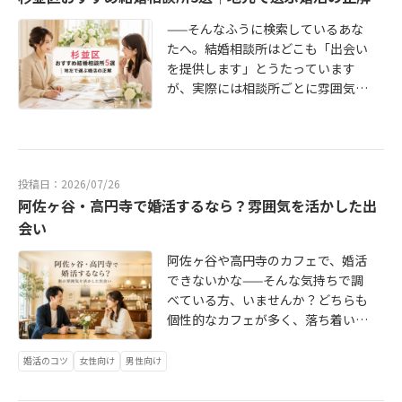
上）、丸ノ内線など複数路線が通
しながら、杉並区を中心とした西側
り、通勤・通学に便利家賃のバラン
——そんなふうに検索しているあな
エリアがどのような層に選ばれてい
ス：渋谷・新宿エリアと比べると家
たへ。結婚相談所はどこも「出会い
るのかを解説します。東京を大まか
賃が抑えられ、一人暮らしを始めや
を提供します」とうたっています
に分けると、台東・墨田・江東・葛
すい生活インフラの充実：スーパー
が、実際には相談所ごとに雰囲気
飾・足立あたりの下町エリアと、杉
や飲食店、図書館、公園など日常に
も、カウンセラーとの距離感も、活
並・中野・世田谷・練馬・武蔵野あ
必要なものがそろっている落ち着い
動のしやすさも大きく違います。近
たりの西側（山の手〜郊外）エリア
た雰囲気：繁華街の喧騒から少し離
くに住んでいるからといって、なん
とに分けることができます。婚活と
れた住環境で、仕事帰りにほっとで
となく選んでしまうと「なんか思っ
いう観点で見ると、この2つのエリア
きる街並み独身のうちは「駅近・通
投稿日：2026/07/26
てたのと違う…」という事態になり
にはいくつかの傾向の違いがありま
勤便利・そこそこ家賃安め」という
阿佐ヶ谷・高円寺で婚活するなら？雰囲気を活かした出
がちです。この記事では、杉並区・
す。下町エリアは、古くからの地域
条件を重視する人が多いですが、杉
会い
近隣エリア（中野・世田谷・練馬な
コミュニティが残っていることが多
並区はそのすべてをある程度カバー
ど）から通いやすい結婚相談所の選
く、地元のつながりや人づてで交流
阿佐ヶ谷や高円寺のカフェで、婚活
できるエリアです。実は杉並区、結
び方と、実際に通う前に確認してお
する文化が比較的強い印象がありま
できないかな——そんな気持ちで調
婚・子育て世帯にも根強い人気があ
きたいポイントをまとめました。地
す。婚活という文脈では、地元密着
べている方、いませんか？どちらも
ります。公園・緑地が多い：善福寺
元で婚活をスタートするときの参考
型の出会いを求める人や、地域イベ
個性的なカフェが多く、落ち着いた
公園や井の頭公園（隣接）など、子
にしてください。結婚相談所は大き
ント・友人紹介などで動いている人
雰囲気の街として知られています。
どもを連れて歩けるスポットが豊富
く分けると、次の3タイプに整理でき
の割合が高い傾向があります。一方
「せっかく婚活するなら、自分らし
教育環境の充実：区立の学校や保育
婚活のコツ
女性向け
男性向け
ます。杉並区内にも複数の相談所が
で、婚活相談所の数という点では、
い街で始めたい」という感覚はとて
施設の整備が進んでおり、子育てし
ありますが、「大手だから安心」
都心部や西側に比べるとやや少なめ
も自然なことです。ただ、実際に調
やすい環境として知られる落ち着い