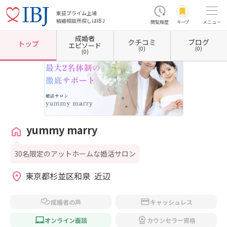
東証プライム上場
結婚相談所探しはIBJ
閲覧履歴
キープ
メニュー
成婚者
クチコミ
ブログ
ホーム
東京都の結婚相談所
東京都杉並区
yummy marry
トップ
エピソード
(0)
(0)
(0)
yummy marry
30名限定のアットホームな婚活サロン
東京都杉並区和泉  近辺
成婚者の声
キャッシュレス
オンライン面談
カウンセラー資格