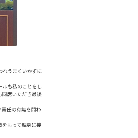
われうまくいかずに
ールも私のことをし
も同席いただき最後
や責任の有無を問わ
。
情をもって親身に接