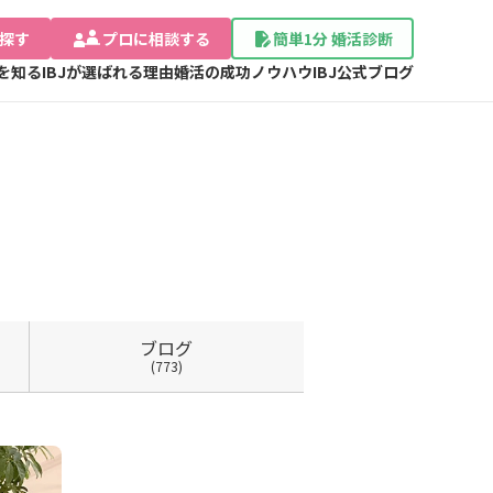
探す
プロに相談する
簡単1分 婚活診断
Jを知る
IBJが選ばれる理由
婚活の成功ノウハウ
IBJ公式ブログ
ブログ
(773)