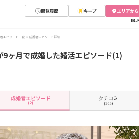
閲覧履歴
キープ
エリアから
IB
者エピソード一覧
成婚者エピソード詳細
が9ヶ月で成婚した婚活エピソード(1)
クチコミ
成婚者
エピソード
(2)
(105)