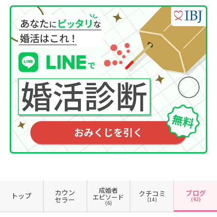
成婚者
カウン
ブログ
クチコミ
トップ
エピソード
セラー
(42)
(14)
(6)