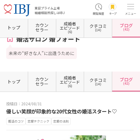
東証プライム上場
結婚相談所探しはIBJ
閲覧履歴
キープ
メニュー
成婚者
カウン
ブログ
クチコミ
ホーム
東京都の結婚相談所
東京都豊島区
東京都豊島区東池袋
婚活サロン 婚フォート
トップ
エピソード
セラー
(42)
(14)
(6)
婚活サロン 婚フォート
未来の“好きな人”に出逢うために
成婚者
カウン
ブログ
クチコミ
トップ
エピソード
セラー
(42)
(14)
(6)
投稿日：2024/08/31
優しい笑顔が印象的な20代女性の婚活スタート♡
婚活のコツ
恋愛テクニック
恋愛の法則