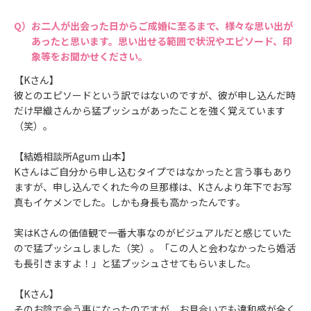
お二人が出会った日からご成婚に至るまで、様々な思い出が
あったと思います。思い出せる範囲で状況やエピソード、印
象等をお聞かせください。
【Kさん】
彼とのエピソードという訳ではないのですが、彼が申し込んだ時
だけ早織さんから猛プッシュがあったことを強く覚えています
（笑）。
【結婚相談所Agum 山本】
Kさんはご自分から申し込むタイプではなかったと言う事もあり
ますが、申し込んでくれた今の旦那様は、Kさんより年下でお写
真もイケメンでした。しかも身長も高かったんです。
実はKさんの価値観で一番大事なのがビジュアルだと感じていた
ので猛プッシュしました（笑）。「この人と会わなかったら婚活
も長引きますよ！」と猛プッシュさせてもらいました。
【Kさん】
そのお陰で会う事になったのですが、お見合いでも違和感が全く