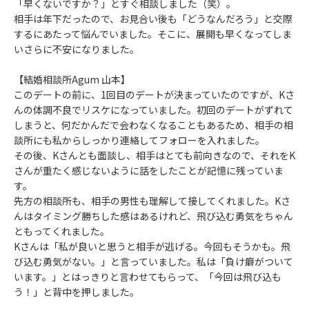
「早くないですか？」とすぐ相談しました（笑）。
相手は年下だったので、お見合い後も「どうなんだろう」と交際
するにあたって悩んでいました。そこに、展開も早くなってしま
いさらに不安になりました。
【結婚相談所Agum 山本】
このデートの前に、1回目のデートが決まっていたのですが、Kさ
んの体調不良でリスケになっていました。初回のデートがずれて
しまうと、何だかんだで会わなくなることもあるため、相手の相
談所にも私からしっかり連絡してフォローを入れました。
その後、Kさんとも面談し、相手はとても前向きなので、それをK
さんが重たく感じないように話をしたことが記憶に残っていま
す。
先方の相談所も、相手の男性も理解して接してくれました。Kさ
んはタイミング勝ちした感はあるけれど、飛び込む勇気をちゃん
ともってくれました。
Kさんは「私が良いと思うと相手が逃げる。今回もそうかも。飛
び込む勇気がない。」と言っていました。私は「負け癖がついて
います。」とはっきりと言わせてもらって、「今回は飛び込も
う！」と背中を押しました。