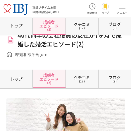
東証プライム上場
結婚相談所探しはIBJ
閲覧履歴
キープ
メニュー
成婚者
クチコミ
ブログ
ホーム
東京都の結婚相談所
東京都港区
東京都港区麻布十番
結婚相談所Agum
成婚
トップ
エピソード
(17)
(9)
(2)
40代前半の会社役員の女性が7ヶ月で成
婚した婚活エピソード(2)
結婚相談所Agum
成婚者
クチコミ
ブログ
トップ
エピソード
(17)
(9)
(2)