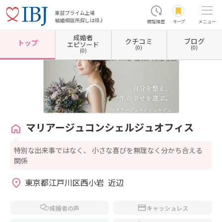
東証プライム上場
結婚相談所探しはIBJ
閲覧履歴
キープ
メニュー
成婚者
クチコミ
ブログ
ホーム
東京都の結婚相談所
東京都江戸川区
マリアージュコンシェルジュオフィス
トップ
エピソード
(0)
(0)
(0)
マリアージュコンシェルジュオフィス
特別な出来事ではなく、 小さな喜びを無理なく分かち合える
関係
東京都江戸川区西小岩  近辺
成婚者の声
キャッシュレス