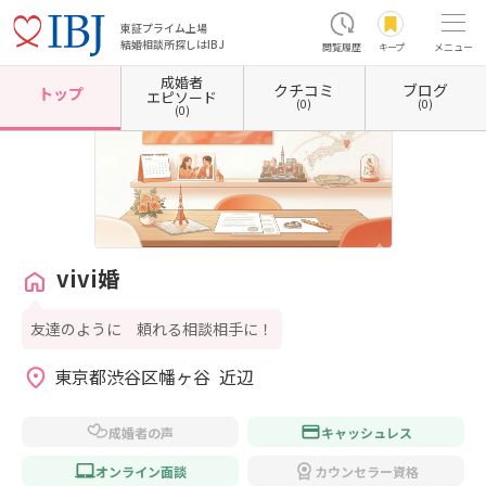
東証プライム上場
結婚相談所探しはIBJ
閲覧履歴
キープ
メニュー
成婚者
クチコミ
ブログ
ホーム
東京都の結婚相談所
東京都渋谷区
vivi婚
トップ
エピソード
(0)
(0)
(0)
vivi婚
友達のように 頼れる相談相手に！
東京都渋谷区幡ヶ谷  近辺
成婚者の声
キャッシュレス
オンライン面談
カウンセラー資格