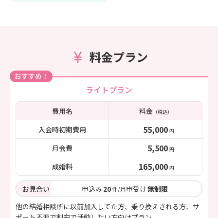
料金プラン
おすすめ！
ライトプラン
費用名
料金
（税込）
55,000
入会時初期費用
円
5,500
月会費
円
165,000
成婚料
円
お見合い
申込み
20
申受け
無制限
件/月
他の結婚相談所に以前加入してた方、乗り換えされる方、サ
ポート不要で割安で活動したい方向けプラン