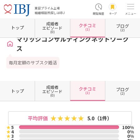
東証プライム上場
結婚相談所探しはIBJ
閲覧履歴
キープ
メニュー
成婚者
クチコミ
ブログ
ホーム
東京都の結婚相談所
東京都足立区
マリッジコンサルティングネットワークス
トップ
エピソード
(1)
(2)
(0)
マリッジコンサルティングネットワーク
ス
毎月定額のサブスク婚活
成婚者
クチコミ
ブログ
トップ
エピソード
(1)
(2)
(0)
平均評価
5.0
（1件）
★
5
100%
★
4
0%
★
3
0%