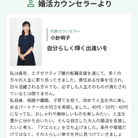
婚活カウンセラーより
い選択もある」
「それでも少し
あるなら、一緒
の形を探してい
ただき、とても救われ
代表カウンセラー
小針明子
違和感を覚えた
から」と無理に
自分らしく輝く出逢いを
「どんな違和感
ら、私の気持ち
をいただけます
けることができ
私は長年、エグゼクティブ層の転職支援を通じて、多くの
大きく変わりま
方々の人生に寄り添ってきました。責任ある仕事を任され、
走してくれる相
日々活躍される方々でも、必ずしも人生そのものが満たされ
独身の今の生活
ているとは限りません。
についても考え
私自身、結婚や離婚、子育てを経て、改めて人生を共に楽し
ちに迷いがある
めるパートナーの大切さを実感しました。40代・50代・60代
したいです。
になっても、おしゃれや美味しいものを楽しみたい、人生を
豊かに分かち合いたい。そんな自立した大人の婚活を支援し
たいと考え、『アエルヒ』を立ち上げました。条件や環境だ
けではなく、その人らしい幸せを共に見つけていきましょ