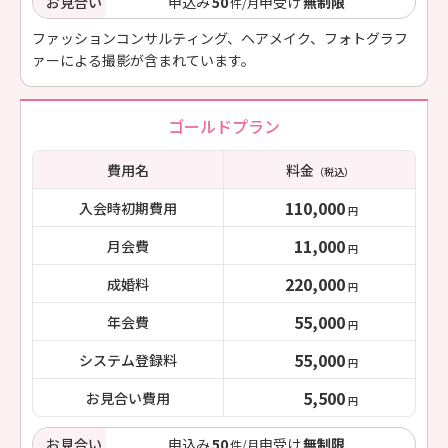
お見合い
申込み
50
申受け
無制限
件/月
ファッションコンサルティング、ヘアメイク、フォトグラフ
ァーによる撮影が含まれています。
ゴールドプラン
費用名
料金
（税込）
110,000
入会時初期費用
円
11,000
月会費
円
220,000
成婚料
円
55,000
年会費
円
55,000
システム登録料
円
5,500
お見合い費用
円
お見合い
申込み
50
申受け
無制限
件/月