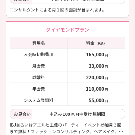
コンサルタントによる月１回の面談が含まれます。
ダイヤモンドプラン
費用名
料金
（税込）
165,000
入会時初期費用
円
33,000
月会費
円
220,000
成婚料
円
110,000
年会費
円
55,000
システム登録料
円
お見合い
申込み
100
申受け
無制限
件/月
IBJあるいはアエルヒ主催のパーティーイベント参加月３回
まで無料！ファッションコンサルティング、ヘアメイク、フ