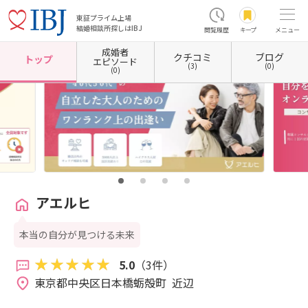
東証プライム上場
結婚相談所探しはIBJ
閲覧履歴
キープ
メニュー
成婚者
クチコミ
ブログ
ホーム
東京都の結婚相談所
東京都中央区
東京都中央区日本橋
アエルヒ
トップ
エピソード
(3)
(0)
(0)
アエルヒ
本当の自分が見つける未来
5.0
（3件）
東京都中央区日本橋蛎殻町  近辺