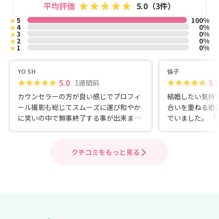
平均評価
5.0（3件）
5
100%
★
4
0%
★
3
0%
★
2
0%
★
1
0%
★
YO SH
倫子
5.0
5.
1週間前
カウンセラーの方が良い感じでプロフィ
結婚したい気持
ール撮影も総じてスムーズに運び和やか
合いを重ねる婚
に笑いの中で無事終了する事が出来まし
でいました。 
た。
しょう」といっ
に違和感を感じ
の相談所では全く違い
クチコミをもっと見る
ラーの方は、「
か」「なぜ結婚
合いが負担に感
値観やこれまで
グしてくださいます。 また、
ずしも幸せのゴ