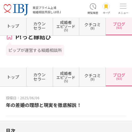
東証プライム上場
結婚相談所探しはIBJ
閲覧履歴
キープ
メニュー
成婚者
カウン
ブログ
クチコミ
ホーム
東京都の結婚相談所
東京都千代田区
P!っと縁結び
カウンセラーブログ一覧
トップ
エピソード
セラー
(63)
(9)
(5)
P!っと縁結び
ピップが運営する結婚相談所
成婚者
カウン
ブログ
クチコミ
トップ
エピソード
セラー
(63)
(9)
(5)
投稿日：2025/06/06
年の差婚の理想と現実を徹底解説！
目次