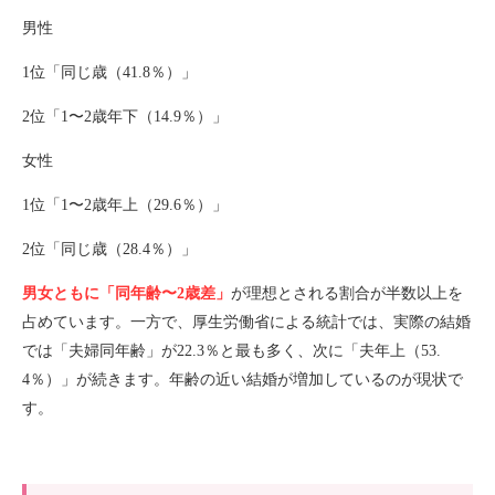
男性
1
位「同じ歳（
41.8
％）」
2
位「
1
〜
2
歳年下（
14.9
％）」
女性
1
位「
1
〜
2
歳年上（
29.6
％）」
2
位「同じ歳（
28.4
％）」
男女ともに「同年齢〜
2
歳差」
が理想とされる割合が半数以上を
占めています。一方で、厚生労働省による統計では、実際の結婚
では「夫婦同年齢」が
22.3
％と最も多く、次に「夫年上（
53.
4
％）」が続きます。年齢の近い結婚が増加しているのが現状で
す。