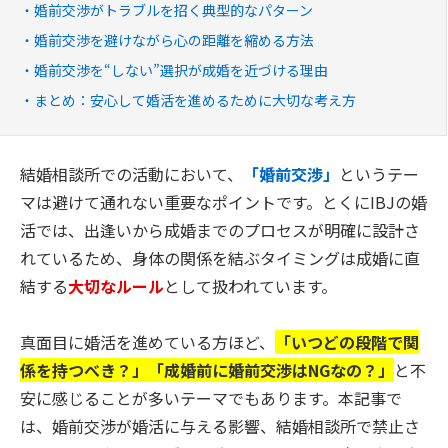
婚前交渉がトラブルを招く典型的なパターン
婚前交渉を避けながら心の距離を縮める方法
婚前交渉を“しない”選択が成婚を近づける理由
まとめ：安心して婚活を進めるために大切な考え方
結婚相談所での活動において、
「婚前交渉」
というテー
マは避けて通れない重要なポイントです。とくにIBJの婚
活では、出逢いから成婚までのプロセスが明確に設計さ
れているため、身体の関係を結ぶタイミングは成婚に直
結する
大切なルール
として扱われています。
真面目に婚活を進めている方ほど、
「いつどの段階で関
係を持つべき？」「成婚前に婚前交渉はNGなの？」
と不
安に感じることが多いテーマでもあります。本記事で
は、婚前交渉が婚活に与える影響、結婚相談所で禁止さ