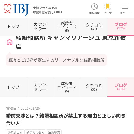
東証プライム上場
結婚相談所探しはIBJ
閲覧履歴
キープ
メニュー
成婚者
カウン
ブログ
クチコミ
ホーム
東京都の結婚相談所
東京都新宿区
東京都新宿区西新宿
結婚相談所 キャンマ
トップ
エピソード
セラー
(175)
(31)
(5)
結婚相談所 キャンマリアージュ 東京新宿
店
続々とご成婚が誕生するリーズナブルな結婚相談所
成婚者
カウン
ブログ
クチコミ
トップ
エピソード
セラー
(175)
(31)
(5)
投稿日：2025/12/25
婚前交渉とは？結婚相談所が禁止する理由と正しい向き
合い方
婚活のコツ
婚活のお悩み
結婚準備