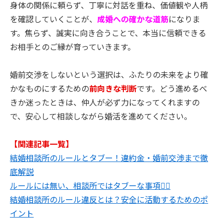
身体の関係に頼らず、丁寧に対話を重ね、価値観や人柄
を確認していくことが、
成婚への確かな道筋
になりま
す。焦らず、誠実に向き合うことで、本当に信頼できる
お相手とのご縁が育っていきます。
婚前交渉をしないという選択は、ふたりの未来をより確
かなものにするための
前向きな判断
です。どう進めるべ
きか迷ったときは、仲人が必ず力になってくれますの
で、安心して相談しながら婚活を進めてください。
【関連記事一覧】
結婚相談所のルールとタブー！違約金・婚前交渉まで徹
底解説
ルールには無い、相談所ではタブーな事項🙅‍♀️
結婚相談所のルール違反とは？安全に活動するためのポ
イント