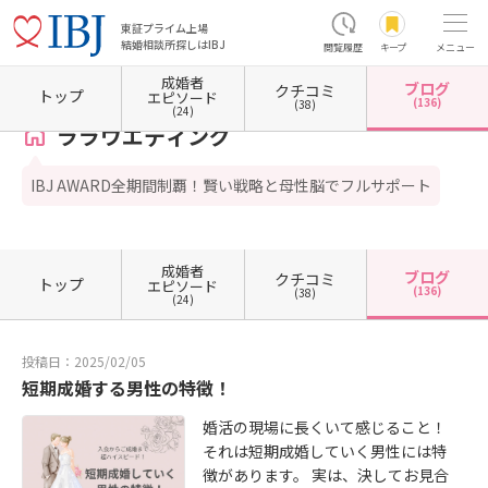
東証プライム上場
結婚相談所探しはIBJ
閲覧履歴
キープ
メニュー
成婚者
ブログ
クチコミ
ホーム
東京都の結婚相談所
東京都新宿区
東京都新宿区西新宿
ララウエディング
トップ
エピソード
(136)
(38)
(24)
ララウエディング
IBJ AWARD全期間制覇！賢い戦略と母性脳でフルサポート
成婚者
ブログ
クチコミ
トップ
エピソード
(136)
(38)
(24)
投稿日：2025/02/05
短期成婚する男性の特徴！
婚活の現場に長くいて感じること！
それは短期成婚していく男性には特
徴があります。 実は、決してお見合