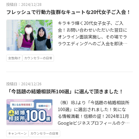
～」と嬉しいご報告いただいたり
して続々とご成婚者が誕生する良縁
投稿日：2024/12/28
と…その度ほっこりと幸せな気持ち
フレッシュで行動力抜群なキュートな20代女子ご入会！
パワースポットになります（笑）今
を感じております。人生の決断の瞬
は年末年始の激熱デートの振り返り
キラキラ輝く20代女子女子、ご入
間に立ち会うことができ、また若い
のお返事で忙しい～そして、30代男
会！お問い合わせいただいた翌日に
（私からみたらみんな若い）二人が
性が、まるでプロポーズ？と思うよ
オンライン面談実施し、その場でラ
幸せになっていく過程をずっと見続
うなドラマチックな展開を経て真剣
ラウエディングへのご入会を即決し
けることができる「仲人」という仕
交際に進むことが決定しました！ま
ていただきました！その4日後には写
事が私は大好きです♡2025年現時点
た、ハートマーク♡が増えました～
真撮影と全てがスムーズでスピーデ
で既に2名の方が婚活スタート予定！
女性向け
カウンセラーの日常
～♪やった～～☆彡2025年、幸せに
ィー☆彡テンポの良さも物事上手く
どんな人生が待っているでしょう…2
なりたい方は、ぜひ無料相談にお申
行く時の大事な要素だと感じていま
025年は1月4日が仕事始め！随時面
込みくださいね！Ｘ： https://twitt
す♡20代の人生の選択肢が多い時期
談も承っていますので、2025年幸せ
er.com/lalawedding4 インスタ： ht
投稿日：2024/12/26
に仕事も結婚もその後の出産も手に
になりたい方はお問合せお待ちして
tps://www.instagram.com/lalawe.
「今話題の結婚相談所100選」に選んで頂きました！
入れたい！との思いで、お問い合わ
ますね♡Ｘ： https://twitter.com/l
dding/ ホームページ； https://ww
せいただく方がとても増えているな
alawedding4 インスタ： https://w
w.lalawedding.jp/
（株）IBJより「今話題の結婚相談所
～と感じています。そんな未来の可
ww.instagram.com/lalawe.dding/
100選」に選出されました！気にな
能性に満ち溢れた方々のサポートが
ホームページ： https://www.lalawe
る情報満載！信頼の証！2024年11月
出来る事に感謝して、私のできるこ
dding.jp/
Googleビジネスプロフィールのクチ
と頑張っていきたいです！
コミ増加数や投稿頻度を独自基準でI
キャンペーン
カウンセラーの日常
BJが採点して、高得点の上位100社