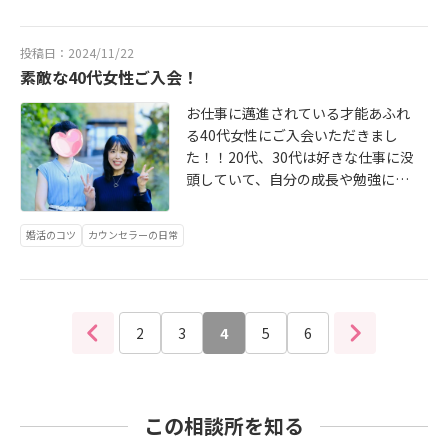
が受賞しております。婚活される方
に正しくて新しい情報をお届けいた
投稿日：2024/11/22
だける様にこれからも頑張っていき
素敵な40代女性ご入会！
たいです！引き続き宜しくお願いい
たします♡
お仕事に邁進されている才能あふれ
る40代女性にご入会いただきまし
た！！20代、30代は好きな仕事に没
頭していて、自分の成長や勉強に多
くの時間を費やしていらっしゃいま
した。ふとご自身の人生を見つめ直
婚活のコツ
カウンセラーの日常
した際に、誰かと一緒の人生もいい
のでは？穏やかな日常を一緒に過ご
していく「誰か」がいたら…そんな
思いで、新たな人生の扉を開かれよ
うとしていますとてもキュートでチ
2
3
4
5
6
ャーミング♡ハートの温かいとても
素敵な女性です！素敵なご縁に繋が
る様、サポートさせていただきま
す！
この相談所を知る