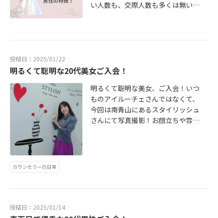
い人数も、交際人数も多くは無いの
です…システムデビューしてお申し
込みされた(した)お相手の中からお
見合いし、その中の数人と仮交際!そ
のお相手とじっくりと向き合って仲
を深めます。 その際、美女からお申
投稿日：2025/01/22
し込みが来ても気が散らずに、目の
明るくて聡明な20代美女ご入会！
前の人に集中できる精神力を持って
明るくて聡明な美女、ご入会！いつ
いる。もっといい人いないかな？そ
ものアイルーチェさんではなくて、
んな感情はありません… 「足るを知
今回は南青山にあるスタイリッシュ
る」と言う潔さを感じます！そし
さんにて写真撮影！お顔立ちや雰囲
て、真剣交際に入っても、男性がき
気、会員さん自身のご希望などを鑑
ちんとリードして、物事を前に進め
みて、フォトスタジオを使い分けし
てくれるので、女性も、安心感や信
ております。写真には並々ならぬ思
頼感がどんどん増してきて、お互い
いがあり、私なりのセオリーを持っ
にラブラブ度MAX✨ そして、マッハ
カウンセラーの日常
ております！本当に婚活は写真が
で卒業✨そんな好循環が生まれま
命！たくさんのライバルがずらっと
す！ 人生は決断の繰り返し！「自分
並んでいる中で、異性の目に留まる
で決めた！」と言う自己決定感は人
様、意識することはとても大事！今
投稿日：2025/01/14
生の幸福度を高めます。決断できる
回も会員さん自身がご納得いただけ