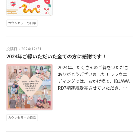
族、もちろん私自身の健康や良縁を
す♡
ジ； https://www.lalawedding.jp/
御祈願してまいりました！また、20
25年はありがたいことに、IBJより
東京ブランチ（東京地区の仲人の集
カウンセラーの日常
い）の幹事として選出していただき
ました。（東京で約1000社ある中、
3社！）これからは、自分自身の相談
所はもとより、IBJとも力を併せて結
投稿日：2024/12/31
婚相談所が、身近でもっと使いやす
2024年ご縁いただいた全ての方に感謝です！
いものになる様、精進していきたい
2024年、たくさんのご縁をいただき
と思っております。また、2025年も
ありがとうございました！ララウエ
一組でも多くの幸せなご成婚者が誕
ディングでは、おかげ様で、IBJAWA
生する様頑張っていきたいです！そ
RD7期連続受賞させていただき、多
のためには、私自身も楽しむことを
くのご成婚者が誕生できたことは何
忘れないようにしたいです！自分自
より嬉しい限りです！また成婚後
身が満たされて幸せじゃないと、人
も、「赤ちゃん生まれました～」と
の幸せのお手伝いを、「心から」出
家族仲良さそうなお写真を送ってい
来ない様な気がしています…なの
カウンセラーの日常
ただいたり、「結婚式しました～」
で、私自身もっともっと人生を楽し
とめっちゃ綺麗で幸せMaxなお写真
みます♡幸せは伝播するので、幸せ
いただいたり、また「入籍しました
になりたい人が集まってくれる、そ