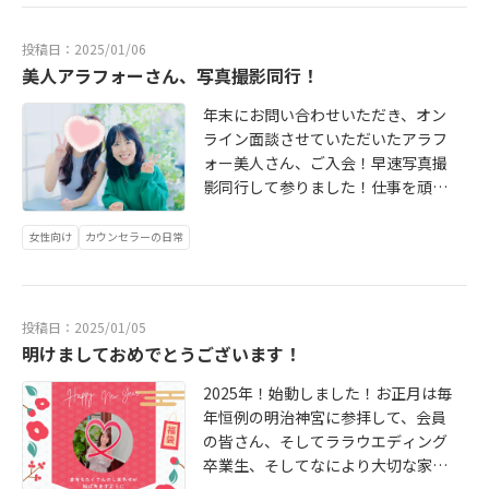
有利！それは男性も同じ事！気にな
ム状況、各種フォーラムの参加状況
った方は無料相談にお申込みくださ
になります！ 全国4502社中、501
投稿日：2025/01/06
いね♡-------------------------------
社！取得率は11.1%！ 数ある相談所
美人アラフォーさん、写真撮影同行！
------------X： https://twitter.com/
の中から、私と一緒に頑張ってみよ
lalawedding4 Instagram： https://
年末にお問い合わせいただき、オン
う！と思ってご入会していただいた
www.instagram.com/lalawe.ddin
ライン面談させていただいたアラフ
会員さん！ 私の会員さんを好きにな
g/ ホームページ： https://www.lala
ォー美人さん、ご入会！早速写真撮
ってくれて、選んでくれたお相手さ
wedding.jp/
影同行して参りました！仕事を頑張
ま！またお見合いや交際、ご成婚に
る大人女子らしく、女性らしさを出
あたりお力添えいただいたお相手相
しつつも上品さを忘れない「キレカ
談所さま！ そして、IBJの事務局の
女性向け
カウンセラーの日常
ワ」を目指して、お洋服選びから髪
方、相談所の先輩、同期、後輩達！
型まで拘って作り上げていきまし
そして、大切な家族！全ての方々に
た！婚活写真は異性からどう見られ
感謝致します！ 2025年も1組でも多
投稿日：2025/01/05
るか？どんなお相手とお見合したい
くの幸せなカップルが誕生しますよ
明けましておめでとうございます！
か？を逆算して、自分らしさと出し
うに、頑張っていきまーす♡みんな
つつも、見え方を考えることがとっ
幸せになりましょう！お問い合わせ
2025年！始動しました！お正月は毎
ても大事！一般的な「女子アナ風」
お待ちしておりますね♡・X： http
年恒例の明治神宮に参拝して、会員
だけでは、語れないものがありま
s://twitter.com/lalawedding4 ・イ
の皆さん、そしてララウエディング
す。婚活は戦略です！数々の経験の
ンスタ： https://www.instagram.c
卒業生、そしてなにより大切な家
中から、生み出される法則がありま
om/lalawe.dding/ ・ホームペー