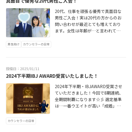
真面目で優秀な20代男性ご入会！
男性は、やっぱりかっこいい〜✨そ
る、最高の一枚が出来上がりました
んな男性は、画面からすぐ消えてい
20代、仕事を頑張る優秀で真面目な
✨次回賃貸の更新までに（この理由
なくなるので、毎日乳をチェックし
男性ご入会！実は20代の方からのお
意外と多い（笑））彼とお引越しで
てお申し込み頑張るのみです！
問い合わせが最近とても増えており
きる様にスタートダッシュ頑張って
ます。女性は年齢が…と言われてい
いきましょうね♡
ますが、今は男性も若い方が断然婚
活には有利です！男は30歳過ぎぐら
男性向け
カウンセラーの日常
いから婚活を始めるのが当たり前！
という時代は終わりつつあります。
実は初婚同士の結婚のピークは、男
投稿日：2025/01/11
性27歳！なんと29歳で5割、32歳で7
2024下半期IBJ AWARD受賞いたしました！
割が結婚しています。（※ニッセイ
基礎研究所・天野氏監修2020年東洋
2024年下半期・IBJAWARD受賞させ
経済より）子供が欲しいと思うのな
ていただきました！今回で8期連続、
らば、「出産適齢期」の女性から選
全期間制覇になります☆彡 選定基準
ばれる男性（年齢）でないといけな
は…一番ウエイトが高い「成婚」つ
いということになるのです…そんな
いで成婚を生み出すための「入
ことにいち早く気が付いた男性は、3
会」、また、何より、IBJが大事にし
0歳を待たずして婚活デビューされて
カウンセラーの日常
ている、成婚主義の実践！ガイドラ
います！！スタートは早い方が断然
インや法令順守、トラブル、クレー