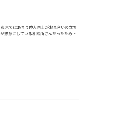
！東京ではあまり仲人同士がお見合いの立ち
手が懇意にしている相談所さんだったため、
ツ食べながら作戦会議！お相手相談所さんか
ただき（自画自賛笑）、女性の初お見合を私
わせして、それぞれ自己紹介してお席に送り
ッとした空気も和んでいい雰囲気を最初から
目的があるのです。それは、私の会員さん
員さん素敵！」と思って貰えて、もしこの
ご紹介していただけるなど、縁が繋がりやす
な？待っている間も相談所間で会員さんの情
しいです♡こうやってシステム以外のアナロ
にご縁繋ぎも頑張っていきます！