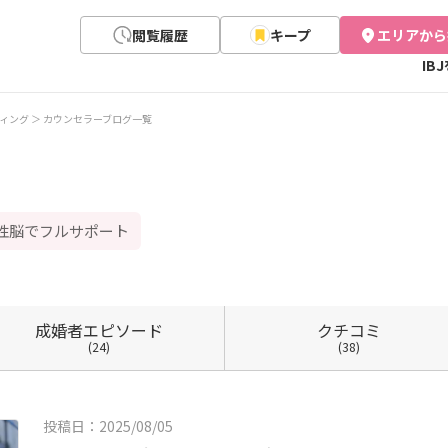
閲覧履歴
キープ
エリアから
IB
ィング
カウンセラーブログ一覧
母性脳でフルサポート
成婚者
エピソード
クチコミ
(24)
(38)
投稿日：2025/08/05