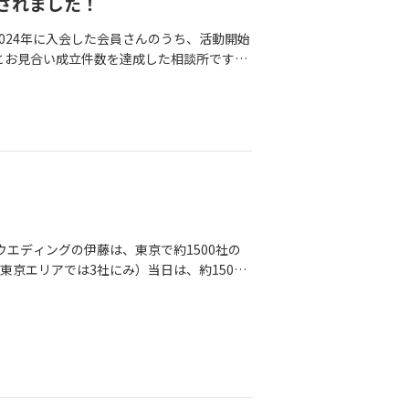
されました！
024年に入会した会員さんのうち、活動開始
とお見合い成立件数を達成した相談所です。
ところでは、30日以内にお見合い組めなかった
方からお見合いが組みづらい…今のお写真が
らしさが伝わらない…といったご相談をたく
ッシュアップしたことで、お申込みいただ
さんが納得してプラスの気持ちで活動してい
せるんじゃないかなとも感じてます。プロ
初からオリジナルで熱量込めて作成してま
かも仲人次第！無料相談時に実際のプロフィ
お話しするようにしていますので、ご入会
ウエディングの伊藤は、東京で約1500社の
京エリアでは3社にみ）当日は、約150社
相談所として檀上でご挨拶させていただきま