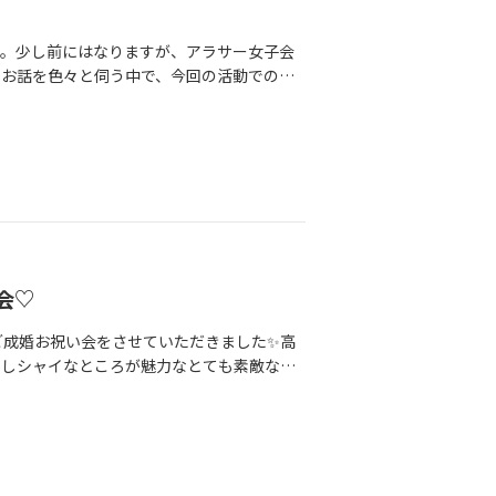
す。少し前にはなりますが、アラサー女子会
のお話を色々と伺う中で、今回の活動での課
…」とおっしゃていただけて嬉しかったけれ
若い日だから。この日が思い出になるよう
やサポートの仕方において、優し目？普通？
」はなくていいいので、厳し目で！と明るい
～半年後に幸せな笑顔を想像しながら、一緒
会♡
ご成婚お祝い会をさせていただきました✨高
少しシャイなところが魅力なとても素敵な会
…仲人目線で「この人をお断りしたら勿体な
いう経緯がありました！その時お断りしなく
入籍も済まされて、一緒に住んでいるお二
います♡末永くお幸せになってくださいね。
ice -356/