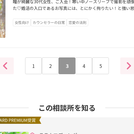
瞳が綺麗な30代女性、ご入会！寒い中ノースリーブで撮影を頑
た♡婚活の入口であるお写真には、とにかく拘りたい！と強い
も屋外へ！それには理由があって…①人気の写真館だと背景が
目に留まるようにしたい！②自然の光が入ることで写真に表情
女性向け
カウンセラーの日常
恋愛の法則
が自然な印象になる④男性は特に背景とのバランスで背の高さ
ることで動きがる。男性の萌えポイント（笑）こんな理由でロ
冬場は透明感のある素敵なお写真に仕上がります。今、活動中
方はぜひご相談くださいね！あなたらしさを残した上で異性受
場での成功体験をたくさん持っている私が、お洋服選びから一
1
2
3
4
5
この相談所を知る