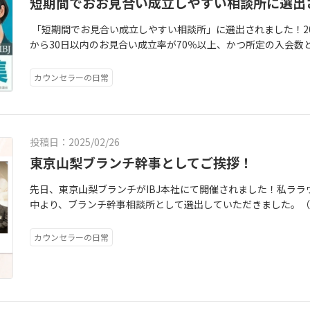
短期間でおお見合い成立しやすい相談所に選出
「短期間でお見合い成立しやすい相談所」に選出されました！2
から30日以内のお見合い成立率が70％以上、かつ所定の入会数
全国約4700社中460社、東京約1300社中129社！因みに私の
会員さんはいないので100％になります！最近は他社活動中の
カウンセラーの日常
あんまり好きじゃない…プロフィールがテンプレっぽくて自分
さんいただいています。実際に写真とプロフィールをもっとブラ
く数やお見合い成立率が倍増した会員さんも多数！何より会員
ただけることが嬉しくて、そのプラスの気持がいいご縁を引き寄
投稿日：2025/02/26
フィールも一人一人にアンケートをして、時間をかけて全て最
東京山梨ブランチ幹事としてご挨拶！
す！文章のタッチや言葉選び、会員さんのどこをどう切り取る
ール文やお写真をご覧いただき、私が大事にしている戦略なども
先日、東京山梨ブランチがIBJ本社にて開催されました！私ララ
検討されている方はご相談くださいませ♡
中より、ブランチ幹事相談所として選出していただきました。（東
の相談所の方が集合！熱気に包まれていましたよ～私は、幹事
した！めちゃくちゃ緊張してしまいました😢
カウンセラーの日常