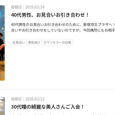
投稿日：2025/02/14
40代男性、お見合いお引き合わせ！
40代男性のお見合いお引き合わせのために、新宿京王プラザへ
合いやお引き合わせをしていないのですが、今回偶然にもお相
お引き合わせが実現しました！その前に、コメダ珈琲でスイー
ら「陽子さんの会員んさんなら安心」と嬉しいことを言ってい
お見合い
男性向け
カウンセラーの日常
の会員さんで飾ることになりました！仲人がロビーでお引き合
出しします。仲人含めて4人でちょっと雑談をすることで、ピリ
作れることが最大のメリット！そして、実は、その他にもう一つ
とお相手仲人さんが直接会っていただくことで、「陽子さんの会
お見合いが上手くいかなかったとしても、他の女子会員さんを
いということ！わたしの会員さんの素敵なところが伝わったか
報交換たくさんしました！お見合数件組めそう！収穫ありで嬉
グな活動が、いつかいい結果につながります！コツコツと地道
投稿日：2025/02/13
30代瞳の綺麗な美人さんご入会！