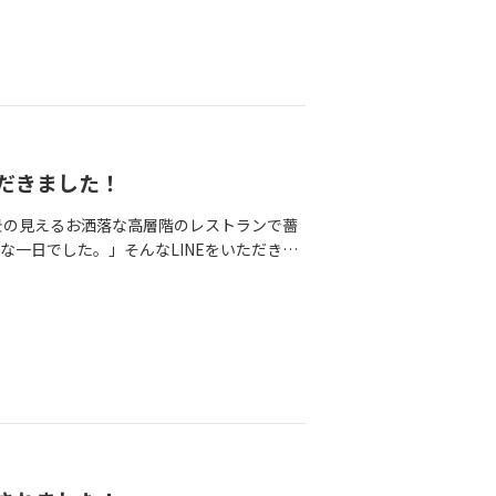
だきました！
景の見えるお洒落な高層階のレストランで薔
一日でした。」そんなLINEをいただき、
…よく頑張りましたね！本当のおめでとうご