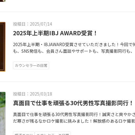
投稿日：2025/07/14
2025年上半期IBJ AWARD受賞！
2025年上半期・IBJAWARD受賞させていただきました！今回
も、SNS発信も、会員さん面談やサポートも、写真撮影同行も、
ットホームな小さな相談所ですが、こうやって9期も連続して受
と自画自賛中(笑)相談所経営って婚活と似てる！やればできる
カウンセラーの日常
0期目指して頑張っていきますよ！数ある相談所の中から、私と
いただいた会員さん！ 私の会員さんを好きになってくれて、選
際、ご成婚にあたりお力添えいただいたお相手相談所さま！ そし
期、後輩達！そして、大切な家族！全ての方々に感謝致します
投稿日：2025/03/18
真面目で仕事を頑張る30代男性写真撮影同行！
真面目で仕事を頑張る30代男性写真撮影同行！誠実さと爽やか
だ寒さが残るなかロケ撮影に挑みました！解放感のあるロケ撮
く笑顔が柔らくなります♡また背景が個々に違うため差別化し
つ！みんな同じバックだと，並みいるライバルに埋もれてしま