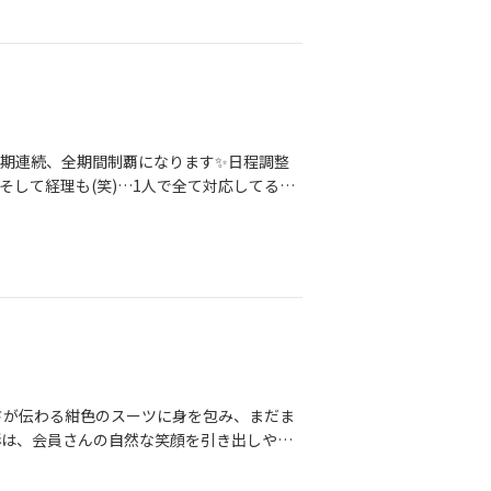
で9期連続、全期間制覇になります✨日程調整
そして経理も(笑)…1人で全て対応してるア
賞できていることに、我ながら素晴らしい！
と言う背中を会員さんにも見て欲しいから、1
一緒に頑張ってみよう！と思ってご入会して
んでくれたお相手さま！またお見合いや交
て、IBJの事務局の方、相談所の先輩、同
♡本当にありがとうございました
さが伝わる紺色のスーツに身を包み、まだま
影は、会員さんの自然な笑顔を引き出しやす
たお写真になるのも私が拘っている理由の一
いますからね…お写真次第でお申込み率は変