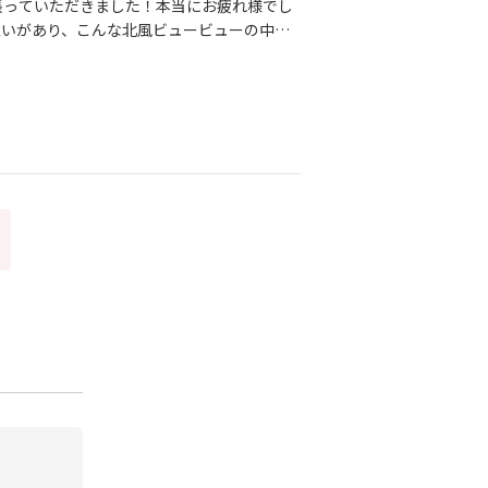
張っていただきました！本当にお疲れ様でし
思いがあり、こんな北風ビュービューの中で
みな同じ！沢山の方が並んでいる中でぱっと
がでる③同じ人物の場合、屋外での写真の方
などが強調される⑤女性は髪がなびいたりす
ケに拘っています！空気がピーンと澄んでる
でお写真がなんとなく好きじゃない…という
けする最高の一枚を作り上げていいます。現
緒にお手伝いさせていただきます♡