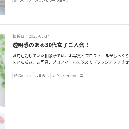
婚活のコツ
カウンセラーの日常
わってきます！徹底的に拘って、アドバンデージをもって婚活
投稿日：2025/03/14
透明感のある30代女子ご入会！
以前活動していた相談所では、お写真とプロフィールがしっく
をいただき、お写真、プロフィールを改めてブラッシアップさ
当拘っていて、会員さんのお顔立ちや雰囲気やイメージに合わせ
会員さんの優しい雰囲気が出る様に、スタイリッシュさんにて
婚活のコツ
お見合い
カウンセラーの日常
ですが、会員さんご本人が納得してワクワクした気持ちで活動
す！それぞれの会員さんの個性を大事に、異性から選ばれる「
だきます！今のお写真がイマイチ…と思う方は、お気軽にご相