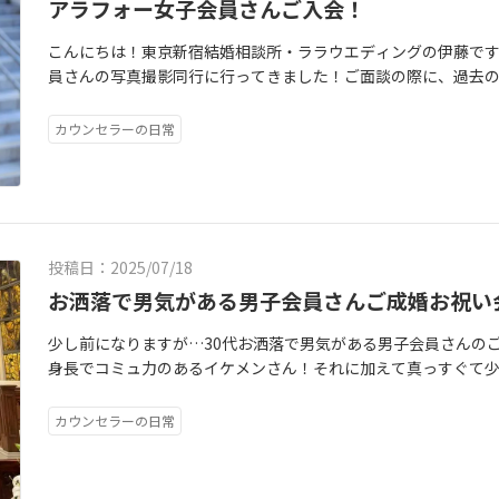
アラフォー女子会員さんご入会！
こんにちは！東京新宿結婚相談所・ララウエディングの伊藤で
員さんの写真撮影同行に行ってきました！ご面談の際に、過去
題が浮き彫りになりました。「伊藤さんに5年前に会いたかった
ど、こうやってお問い合わせいただいて行動できた今日が一番
カウンセラーの日常
に、前を向いて一緒に頑張っていきましょう！私のアドバイス
やや厳しめ？どの程度がいいですか？と聞いてみたら、「やや
笑顔で答えていただきました（笑）じゃ、ビシビシいきますよ
に頑張っていきましょう！
投稿日：2025/07/18
お洒落で男気がある男子会員さんご成婚お祝い
少し前になりますが…30代お洒落で男気がある男子会員さんの
身長でコミュ力のあるイケメンさん！それに加えて真っすぐて
員さんでした。実はお見合の時に、彼からはお見送りのご連絡
い…」と感じて一旦お返事を保留にして、再度プッシュしたと
カウンセラーの日常
てよかった！（笑）と、本当にご縁の不思議を感じます。既にご
人！本当にお似合いのカップルの誕生にめちゃめちゃ嬉しく思
ご成婚エピソードはこちらから～ https://lalawedding.jp/voice/vo