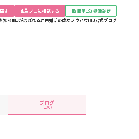
探す
プロに相談する
簡単1分 婚活診断
Jを知る
IBJが選ばれる理由
婚活の成功ノウハウ
IBJ公式ブログ
ブログ
(136)