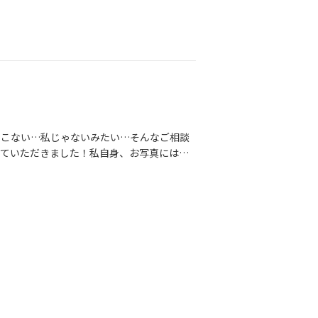
スタートしましょう！
りこない…私じゃないみたい…そんなご相談
せていただきました！私自身、お写真には相
てお写真館を使い分けております。今回は
撮影！仲人目線のアドバイスはもちろん必要
できるかどうかもとても大事なポイントで
ワタシ」を目指してプロヂュースさせていた
談くださいね！