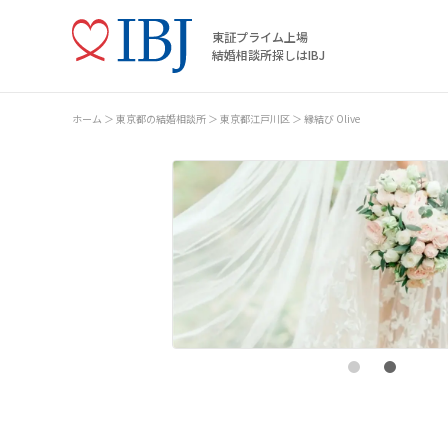
東証プライム上場
結婚相談所探しはIBJ
ホーム
東京都の結婚相談所
東京都江戸川区
縁結び Оlive