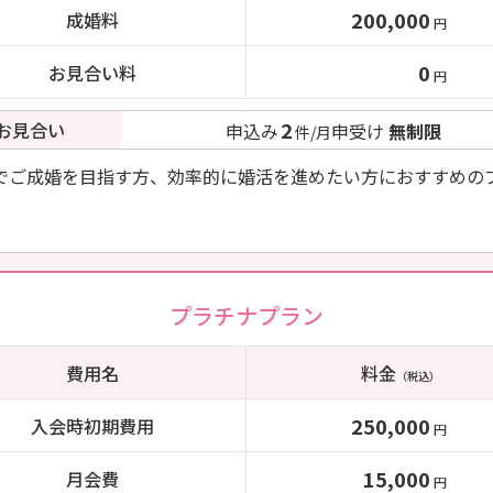
200,000
成婚料
円
0
お見合い料
円
2
お見合い
申込み
申受け
無制限
件/月
でご成婚を目指す方、効率的に婚活を進めたい方におすすめの
プラチナプラン
費用名
料金
（税込）
250,000
入会時初期費用
円
15,000
月会費
円