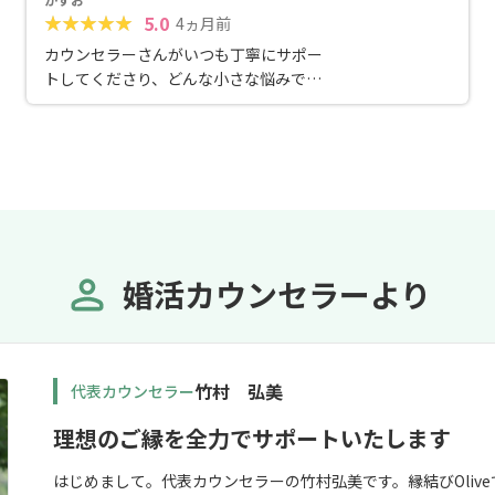
5.0
4ヵ月前
カウンセラーさんがいつも丁寧にサポー
トしてくださり、どんな小さな悩みでも
気軽に相談できました。婚活中に不安に
なることも多かったですが、親身になっ
て話を聞いてアドバイスをしてくれたお
かげで、ひとりで悩まず前向きに進むこ
とができました。ここなら安心して活動
できると感じています。
婚活カウンセラーより
竹村 弘美
代表カウンセラー
理想のご縁を全力でサポートいたします
はじめまして。代表カウンセラーの竹村弘美です。縁結びOliv