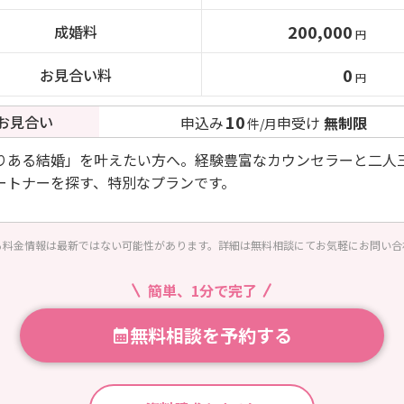
200,000
成婚料
円
0
お見合い料
円
10
お見合い
申込み
申受け
無制限
件/月
りある結婚」を叶えたい方へ。経験豊富なカウンセラーと二人
ートナーを探す、特別なプランです。
る料金情報は最新ではない可能性があります。詳細は無料相談にてお気軽にお問い合
簡単、1分で完了
無料相談を予約する