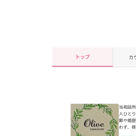
トップ
カ
当相談所
人ひとり
齢や婚歴
わず、様