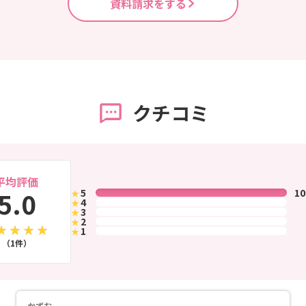
資料請求をする
クチコミ
平均評価
5.0
5
1
★
4
★
3
★
2
★
1
★
（1件）
かずお