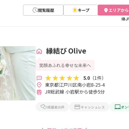
閲覧履歴
キープ
エリアから
IB
縁結び Оlive
笑顔あふれる幸せな未来へ
5.0
（1件）
東京都江戸川区南小岩8-25-4 
JR総武線 小岩駅から徒歩5分
成婚者の声
キャッシュレス
オン