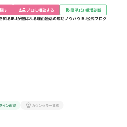
探す
プロに相談する
簡単1分 婚活診断
Jを知る
IBJが選ばれる理由
婚活の成功ノウハウ
IBJ公式ブログ
ライン面談
カウンセラー資格