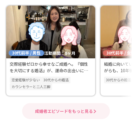
30代前半 / 男性
30代前半 / 
活動期間：8ヶ月
交際経験ゼロから幸せなご成婚へ。『個性
結婚に向いて
を大切にする婚活』が、運命の出会いにつ
がらも、10年
ながりました。
決意！
恋愛経験が少ない
30代からの婚活
30代からの婚活
カウンセラーと二人三脚
成婚者エピソードをもっと見る