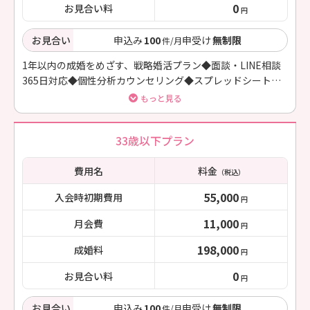
0
お見合い料
円
お見合い
申込み
100
申受け
無制限
件/月
1年以内の成婚をめざす、戦略婚活プラン◆面談・LINE相談
365日対応◆個性分析カウンセリング◆スプレッドシートに
てプロフィール文を共同作成◆写真撮影同行◆ファッション
もっと見る
コンサル
33歳以下プラン
費用名
料金
（税込）
55,000
入会時初期費用
円
11,000
月会費
円
198,000
成婚料
円
0
お見合い料
円
お見合い
申込み
100
申受け
無制限
件/月