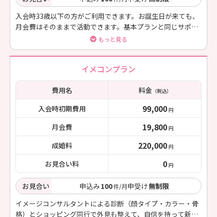
入会時33歳以下の方がご利用できます。お誕生日が来ても、
月会費はそのままで活動できます。基本プランと同じサポー
トを受けられるお得なプランです。
もっと見る
イメコンプラン
費用名
料金
（税込）
99,000
入会時初期費用
円
19,800
月会費
円
220,000
成婚料
円
0
お見合い料
円
お見合い
申込み
100
申受け
無制限
件/月
イメージコンサルタントによる診断（顔タイプ・カラー・骨
格）とショッピング同行で外見も整えて、自信を持って新し