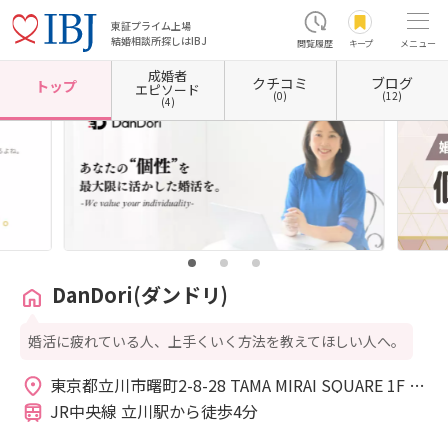
東証プライム上場
結婚相談所探しはIBJ
閲覧履歴
キープ
メニュー
成婚者
クチコミ
ブログ
ホーム
東京都の結婚相談所
東京都立川市
DanDori(ダンドリ)
トップ
エピソード
(0)
(12)
(4)
DanDori(ダンドリ)
婚活に疲れている人、上手くいく方法を教えてほしい人へ。
東京都立川市曙町2-8-28 TAMA MIRAI SQUARE 1F 
me:rise立川 
JR中央線 立川駅から徒歩4分