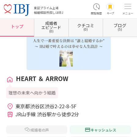
東証プライム上場
結婚相談所探しはIBJ
閲覧履歴
キープ
メニュー
成婚者
クチコミ
ブログ
ホーム
東京都の結婚相談所
東京都渋谷区
HEART ＆ ARROW
トップ
エピソード
(0)
(5)
(0)
HEART ＆ ARROW
理想の未来へ向かう結婚
東京都渋谷区渋谷2-22-8-5F 
JR山手線 渋谷駅から徒歩2分
成婚者の声
キャッシュレス