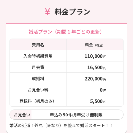
料金プラン
婚活プラン（期間１年ごとの更新）
費用名
料金
（税込）
110,000
入会時初期費用
円
16,500
月会費
円
220,000
成婚料
円
0
お見合い料
円
5,500
登録料（初月のみ）
円
お見合い
申込み
50
申受け
無制限
件/月
婚活の近道！外見（身なり）を整えて婚活スタート！！