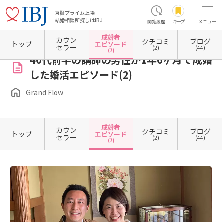
東証プライム上場
結婚相談所探しはIBJ
閲覧履歴
キープ
メニュー
成婚者
カウン
クチコミ
ブログ
ホーム
東京都の結婚相談所
東京都八王子市
Grand Flow
成婚者エピソード一覧
成
トップ
エピソード
セラー
(2)
(44)
(2)
40代前半の講師の男性が1年6ヶ月で成婚
した婚活エピソード(2)
Grand Flow
成婚者
カウン
クチコミ
ブログ
トップ
エピソード
セラー
(2)
(44)
(2)