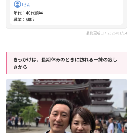
I
さん
年代
：
40代前半
職業
：
講師
最終更新日：2026/01/14
きっかけは、長期休みのときに訪れる一抹の寂し
さから