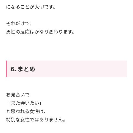
になることが大切です。
それだけで、
男性の反応はかなり変わります。
6. まとめ
お見合いで
「また会いたい」
と思われる女性は、
特別な女性ではありません。