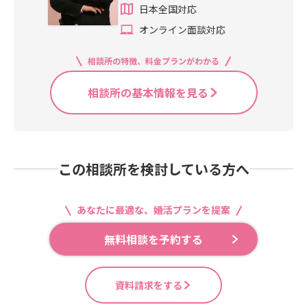
日本全国対応
オンライン面談対応
相談所の特徴、料金プランがわかる
相談所の基本情報を見る
この相談所を検討している方へ
あなたに最適な、婚活プランを提案
無料相談を予約する
資料請求をする