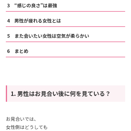
3 “感じの良さ”は最強
4 男性が疲れる女性とは
5 また会いたい女性は空気が柔らかい
6 まとめ
1. 男性はお見合い後に何を見ている？
お見合いでは、
女性側はどうしても