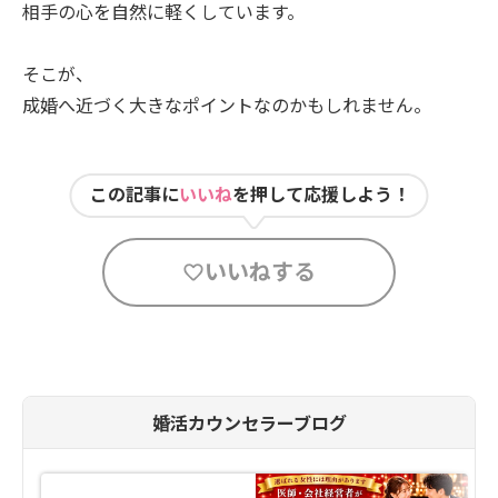
相手の心を自然に軽くしています。
そこが、
成婚へ近づく大きなポイントなのかもしれません。
この記事に
いいね
を押して応援しよう！
いいねする
婚活カウンセラーブログ