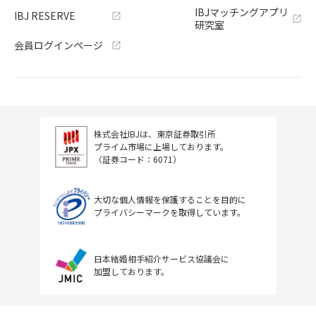
IBJマッチングアプリ
IBJ RESERVE
研究室
会員ログインページ
株式会社IBJは、東京証券取引所
プライム市場に上場しております。
（証券コード：6071）
大切な個人情報を保護することを目的に
プライバシーマークを取得しています。
日本結婚相手紹介サービス協議会に
加盟しております。