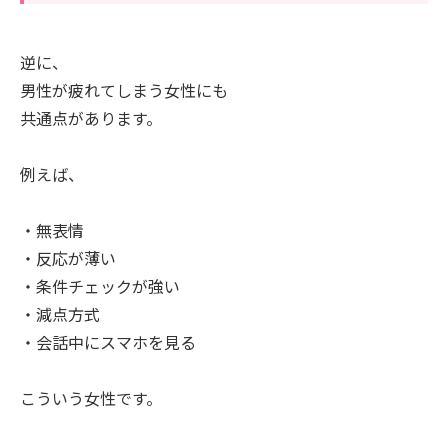
逆に、
男性が疲れてしまう女性にも
共通点があります。
例えば、
・無表情
・反応が薄い
・条件チェックが強い
・減点方式
・会話中にスマホを見る
こういう女性です。