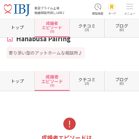
東証プライム上場
結婚相談所探しはIBJ
閲覧履歴
キープ
メニュー
成婚者
クチコミ
ブログ
ホーム
東京都の結婚相談所
東京都八王子市
Hanabusa Pairing
成婚者エピソード一覧
トップ
エピソード
(3)
(0)
(0)
Hanabusa Pairing
寄り添い型のアットホームな相談所♪
成婚者
クチコミ
ブログ
トップ
エピソード
(3)
(0)
(0)
成婚者エピソードは、