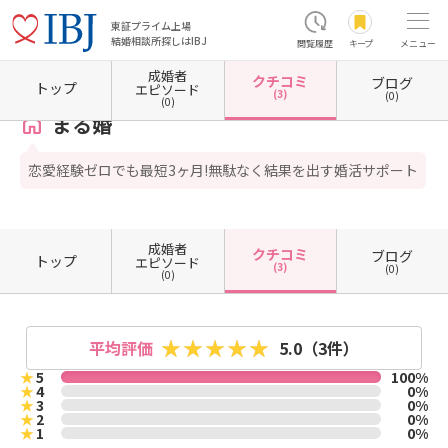
東証プライム上場
結婚相談所探しはIBJ
閲覧履歴
キープ
メニュー
成婚者
クチコミ
ブログ
ホーム
東京都の結婚相談所
東京都江戸川区
まる婚
クチコミ一覧
トップ
エピソード
(3)
(0)
(0)
まる婚
恋愛経験ゼロでも最短3ヶ月!無駄なく結果を出す婚活サポート
成婚者
クチコミ
ブログ
トップ
エピソード
(3)
(0)
(0)
平均評価
5.0
（3件）
★
5
100%
★
4
0%
★
3
0%
★
2
0%
★
1
0%