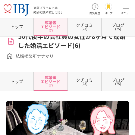
東証プライム上場
結婚相談所探しはIBJ
閲覧履歴
キープ
メニュー
成婚者
クチコミ
ブログ
ホーム
東京都の結婚相談所
東京都港区
結婚相談所ナナマリ
成婚者エピソード一覧
トップ
エピソード
(23)
(75)
(7)
50代後半の会社員の女性が8ヶ月で成婚
した婚活エピソード(6)
結婚相談所ナナマリ
成婚者
クチコミ
ブログ
トップ
エピソード
(23)
(75)
(7)