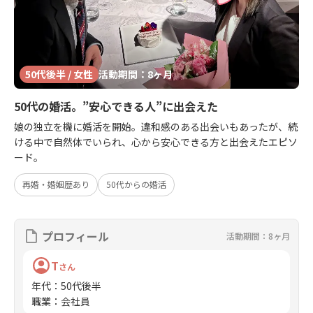
50代後半 / 女性
活動期間：8ヶ月
50代の婚活。”安心できる人”に出会えた
娘の独立を機に婚活を開始。違和感のある出会いもあったが、続
ける中で自然体でいられ、心から安心できる方と出会えたエピソ
ード。
再婚・婚姻歴あり
50代からの婚活
プロフィール
活動期間：8ヶ月
T
さん
年代
：
50代後半
職業
：
会社員