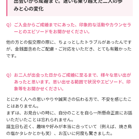
出会いから成婚まで。迷いも乗り越えた二人の歩
みと心の変化
ご入会からご成婚までにあった、印象的な活動やカウンセラ
ーとのエピソードをお聞かせください。
他の方との仮交際の際に、ちょっとしたトラブルがあったんです
が、金銭面含めたご配慮・ご対応をいただき、とても有難かった
です。
お二人が出会った日からご成婚に至るまで、様々な思い出が
あったと思います。思い出せる範囲で状況やエピソード、印
象等をお聞かせください。
とにかく人への思いやりや誠実さの伝わる方で、不安を感じたこ
とはありません。
まずは、お見合いの時に、自分のことを自ら一所懸命正直にお話
いただいたことは忘れられません。
誕生日も近く、趣味や好みが本当に合っていて（例えば、焼き鳥
の塩かタレかとかも笑）、お互いに何度も驚きました。