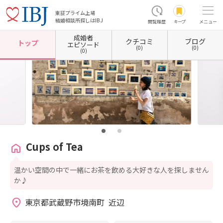
東証プライム上場
結婚相談所探しはIBJ
閲覧履歴
キープ
メニュー
成婚者
クチコミ
ブログ
ホーム
東京都の結婚相談所
東京都武蔵野市
Cups of Tea
トップ
エピソード
(0)
(0)
(0)
Cups of Tea
温かい空間の中で一緒にお茶を飲める大好きな人を探しません
か♪
東京都武蔵野市境南町  近辺