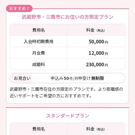
おすすめ！
武蔵野市・三鷹市にお住いの方限定プラン
費用名
料金
（税込）
50,000
入会時初期費用
円
12,000
月会費
円
230,000
成婚料
円
お見合い
申込み
50
申受け
無制限
件/月
武蔵野市・三鷹市在住の方限定のプランです。より距離感の
近いサポートをご希望の方におすすめです。
スタンダードプラン
費用名
料金
（税込）