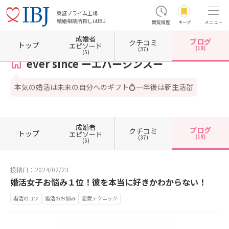
東証プライム上場
結婚相談所探しはIBJ
閲覧履歴
キープ
メニュー
成婚者
ブログ
クチコミ
ホーム
東京都の結婚相談所
東京都世田谷区
東京都世田谷区奥沢
ever since ーエ
トップ
エピソード
(18)
(37)
(5)
ever since ーエバーシンスー
本気の婚活は未来の自分へのギフト💍一年後は新生活💒
成婚者
ブログ
クチコミ
トップ
エピソード
(18)
(37)
(5)
投稿日：2024/02/23
婚活女子お悩み１位！彼を本当に好きかわからない！
婚活のコツ
婚活のお悩み
恋愛テクニック