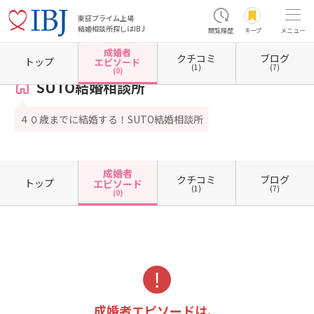
東証プライム上場
結婚相談所探しはIBJ
閲覧履歴
キープ
メニュー
成婚者
クチコミ
ブログ
ホーム
東京都の結婚相談所
東京都文京区
SUTO結婚相談所
成婚者エピソード一覧
トップ
エピソード
(1)
(7)
(0)
SUTO結婚相談所
４０歳までに結婚する！SUTO結婚相談所
成婚者
クチコミ
ブログ
トップ
エピソード
(1)
(7)
(0)
成婚者エピソードは、