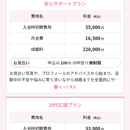
安心サポートプラン
費用名
料金
（税込）
55,000
入会時初期費用
円
16,500
月会費
円
220,000
成婚料
円
お見合い
申込み
200
申受け
無制限
件/月
お見合い写真や、プロフィールのアドバイスから始まり、活
動中の不安や悩みに寄り添いながら成婚までを全面的にサポ
ート致します
もっと見る
20代応援プラン
費用名
料金
（税込）
33,000
入会時初期費用
円