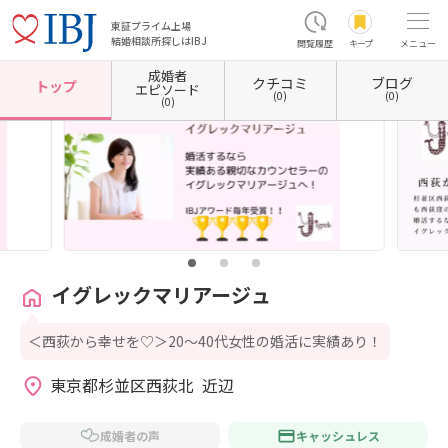
東証プライム上場
結婚相談所探しはIBJ
閲覧履歴
キープ
メニュー
成婚者
クチコミ
ブログ
ホーム
東京都の結婚相談所
東京都杉並区
イグレックマリアージュ
トップ
エピソード
(0)
(0)
(0)
イグレックマリアージュ
＜西荻から幸せを♡＞20〜40代女性の婚活に実績あり！
東京都杉並区西荻北  近辺
成婚者の声
キャッシュレス