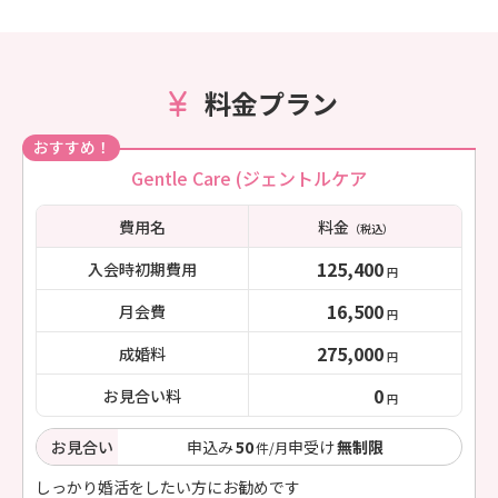
料金プラン
おすすめ！
Gentle Care (ジェントルケア
費用名
料金
（税込）
125,400
入会時初期費用
円
16,500
月会費
円
275,000
成婚料
円
0
お見合い料
円
お見合い
申込み
50
申受け
無制限
件/月
しっかり婚活をしたい方にお勧めです