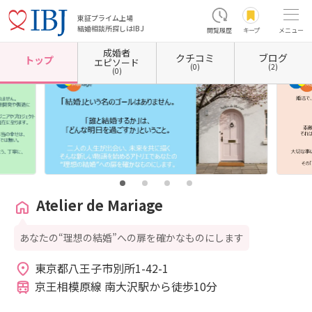
東証プライム上場
結婚相談所探しはIBJ
閲覧履歴
キープ
メニュー
成婚者
クチコミ
ブログ
ホーム
東京都の結婚相談所
東京都八王子市
Atelier de Mariage
トップ
エピソード
(0)
(2)
(0)
Atelier de Mariage
あなたの“理想の結婚”への扉を確かなものにします
東京都八王子市別所1-42-1 
京王相模原線 南大沢駅から徒歩10分