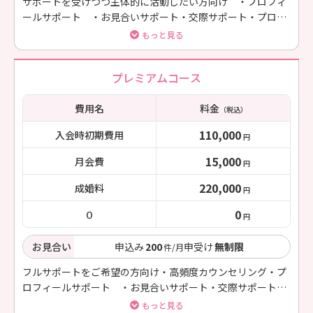
サポートを受けつつ主体的に活動したい方向け ・プロフィ
ールサポート ・お見合いサポート・交際サポート・プロポ
ーズサポート(プロポーズの夢かなえます)・結婚準備サポー
もっと見る
ト・結婚後サポート 等
プレミアムコース
費用名
料金
（税込）
110,000
入会時初期費用
円
15,000
月会費
円
220,000
成婚料
円
0
０
円
お見合い
申込み
200
申受け
無制限
件/月
フルサポートをご希望の方向け・高頻度カウンセリング・プ
ロフィールサポート ・お見合いサポート・交際サポート・
プロポーズサポート(プロポーズの夢かなえます)・結婚準備
もっと見る