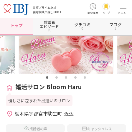
東証プライム上場
結婚相談所探しはIBJ
閲覧履歴
キープ
メニュー
成婚者
クチコミ
ブログ
ホーム
栃木県の結婚相談所
栃木県宇都宮市
婚活サロン Bloom Haru
トップ
エピソード
(0)
(5)
(0)
婚活サロン Bloom Haru
優しさに包まれた出逢いのサロン
栃木県宇都宮市駒生町  近辺
成婚者の声
キャッシュレス