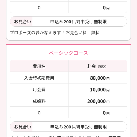
0
０
円
お見合い
申込み
200
申受け
無制限
件/月
プロポーズの夢かなえます！お見合い料：無料
ベーシックコース
費用名
料金
（税込）
88,000
入会時初期費用
円
10,000
月会費
円
200,000
成婚料
円
0
０
円
お見合い
申込み
200
申受け
無制限
件/月