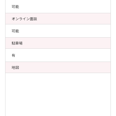
可能
オンライン面談
可能
駐車場
有
地図