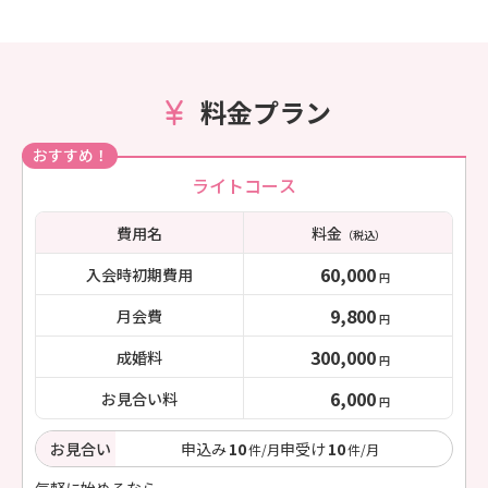
料金プラン
おすすめ！
ライトコース
費用名
料金
（税込）
60,000
入会時初期費用
円
9,800
月会費
円
300,000
成婚料
円
6,000
お見合い料
円
お見合い
申込み
10
申受け
10
件/月
件/月