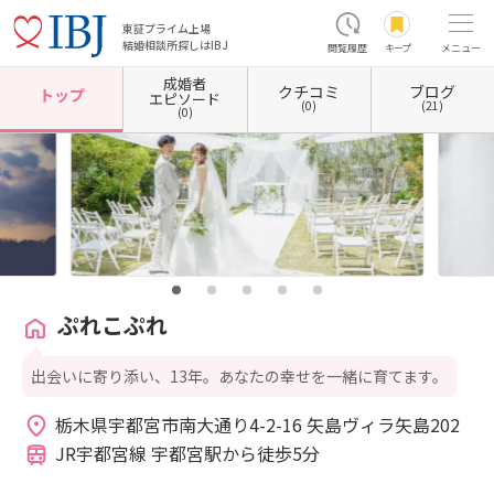
東証プライム上場
結婚相談所探しはIBJ
閲覧履歴
キープ
メニュー
成婚者
クチコミ
ブログ
ホーム
栃木県の結婚相談所
栃木県宇都宮市
ぷれこぷれ
トップ
エピソード
(0)
(21)
(0)
ぷれこぷれ
出会いに寄り添い、13年。あなたの幸せを一緒に育てます。
栃木県宇都宮市南大通り4-2-16 矢島ヴィラ矢島202 
JR宇都宮線 宇都宮駅から徒歩5分