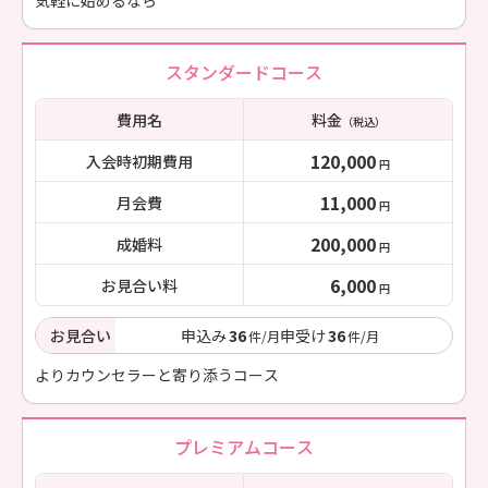
気軽に始めるなら
スタンダードコース
費用名
料金
（税込）
120,000
入会時初期費用
円
11,000
月会費
円
200,000
成婚料
円
6,000
お見合い料
円
お見合い
申込み
36
申受け
36
件/月
件/月
よりカウンセラーと寄り添うコース
プレミアムコース