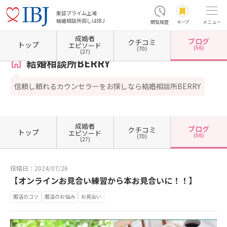
東証プライム上場
結婚相談所探しはIBJ
閲覧履歴
キープ
メニュー
成婚者
ブログ
クチコミ
ホーム
栃木県の結婚相談所
栃木県下野市
結婚相談所BERRY
カウンセラーブログ一覧
トップ
エピソード
(56)
(70)
(27)
結婚相談所BERRY
信頼し頼れるカウンセラーをお探しなら結婚相談所BERRY
成婚者
ブログ
クチコミ
トップ
エピソード
(56)
(70)
(27)
投稿日：2024/07/26
【オンラインお見合い練習から本お見合いに！！】
婚活のコツ
婚活のお悩み
お見合い