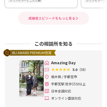
カウンセラーと二人三脚
カウンセラーと
成婚者エピソードをもっと見る
この相談所を知る
Amazing Day
5.0
（58）
栃木県 / 宇都宮市
宇都宮駅 徒歩15分以上
日本全国対応
オンライン面談対応