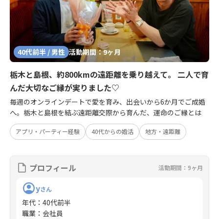
40代前半 / 男性
活動期間：9ヶ月
栃木と島根、約800kmの遠距離を乗り越えて。 二人で育
んだ大切なご縁が実りました♡
毎週のオンラインデートで愛を育み、出会いから6か月でご成婚
へ。栃木と島根を結ぶ遠距離交際から育んだ、運命のご縁とは
アプリ・パーティー経験
40代からの婚活
地方・遠距離
プロフィール
活動期間：9ヶ月
y
さん
年代
：
40代前半
職業
：
会社員