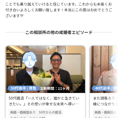
ことでも乗り越えていけると信じています。これからも末長くお
付き合いよろしくお願い致します！本当にこの度はおめでとうご
ざいます🎊
この相談所の他の成婚者エピソード
50代後半 / 男性
40代前半 / 
活動期間：11ヶ月
50代婚活『一人ではなく、誰かと生きてい
また頑張ろう
きたい。』その想いが幸せな未来へ導いて
縁につながり
くれました。
再婚・婚姻歴あり
50代からの婚活
再婚・婚姻歴あ