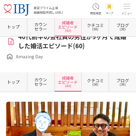
東証プライム上場
結婚相談所探しはIBJ
閲覧履歴
キープ
メニュー
成婚者
カウン
クチコミ
ブログ
ホーム
栃木県の結婚相談所
栃木県宇都宮市
Amazing Day
成婚者エピソード一覧
トップ
エピソード
セラー
(58)
(38)
(63)
40代前半の会社員の男性が9ヶ月で成婚
した婚活エピソード(60)
Amazing Day
成婚者
カウン
クチコミ
ブログ
トップ
エピソード
セラー
(58)
(38)
(63)