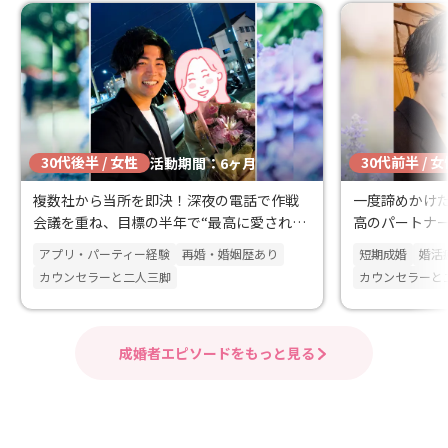
30代後半 / 女性
30代前半 / 
活動期間：6ヶ月
複数社から当所を即決！深夜の電話で作戦
一度諦めかけ
会議を重ね、目標の半年で“最高に愛され
高のパートナ
る”ご成婚を叶えた30代女性
アプリ・パーティー経験
再婚・婚姻歴あり
短期成婚
婚活
カウンセラーと二人三脚
カウンセラーと
成婚者エピソードをもっと見る