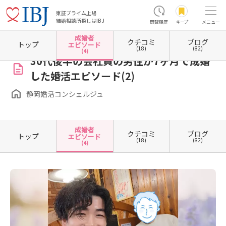
東証プライム上場
結婚相談所探しはIBJ
閲覧履歴
キープ
メニュー
成婚者
クチコミ
ブログ
ホーム
静岡県の結婚相談所
静岡県静岡市
静岡県静岡市駿河区
静岡婚活コンシェルジ
トップ
エピソード
(18)
(82)
(4)
30代後半の会社員の男性が7ヶ月で成婚
した婚活エピソード(2)
静岡婚活コンシェルジュ
成婚者
クチコミ
ブログ
トップ
エピソード
(18)
(82)
(4)