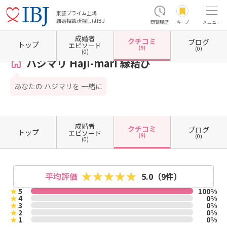
東証プライム上場
結婚相談所探しはIBJ
閲覧履歴
キープ
メニュー
成婚者
クチコミ
ブログ
ホーム
静岡県の結婚相談所
静岡県沼津市
ハジマリ Haji-mari 縁結び
クチコミ一覧
トップ
エピソード
(9)
(0)
(0)
ハジマリ Haji-mari 縁結び
あなたの ハジマリを 一緒に
成婚者
クチコミ
ブログ
トップ
エピソード
(9)
(0)
(0)
平均評価
5.0
（9件）
★
5
100%
★
4
0%
★
3
0%
★
2
0%
★
1
0%