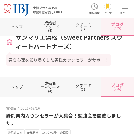
東証プライム上場
結婚相談所探しはIBJ
閲覧履歴
キープ
メニュー
成婚者
ブログ
クチコミ
ホーム
静岡県の結婚相談所
静岡県浜松市
静岡県浜松市中央区
サンマリエ浜松（Sweet
トップ
エピソード
(665)
(17)
(4)
サンマリエ浜松（Sweet Partners スウ
ィートパートナーズ）
男性心理を知り尽くした男性カウンセラーがサポート
成婚者
ブログ
クチコミ
トップ
エピソード
(665)
(17)
(4)
投稿日：2025/06/16
静岡県内カウンセラーが大集合！勉強会を開催しまし
た。
婚活のコツ
自分磨き
カウンセラーの日常